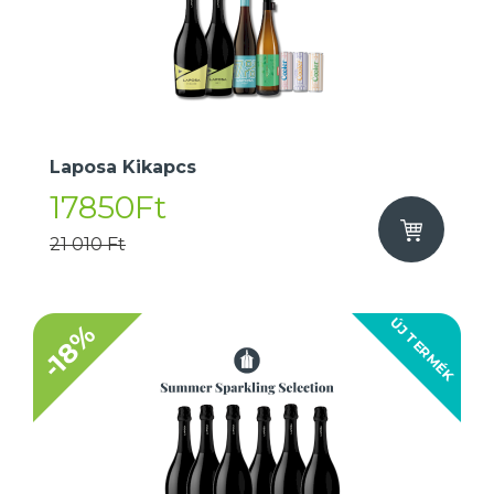
Laposa Kikapcs
17850Ft
21 010 Ft
ÚJ TERMÉK
-18%