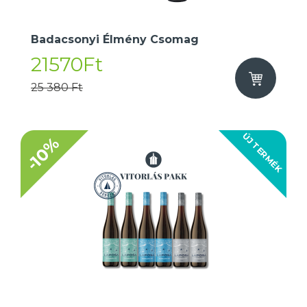
Badacsonyi Élmény Csomag
21570Ft
25 380 Ft
ÚJ TERMÉK
-10%