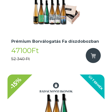
Prémium Borválogatás Fa díszdobozban
47100Ft
52 340 Ft
ÚJ TERMÉK
-15%