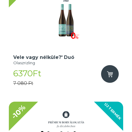
Vele vagy nélküle?' Duó
Olaszrizling
6370Ft
7 080 Ft
ÚJ TERMÉK
-10%