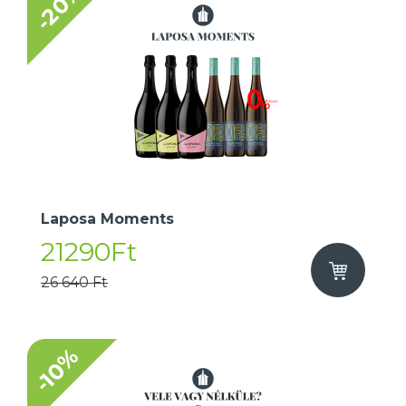
-20%
Laposa Moments
21290Ft
26 640 Ft
-10%