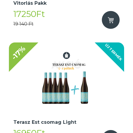
Vitorlás Pakk
17250Ft
19 140 Ft
ÚJ TERMÉK
-17%
Terasz Est csomag Light