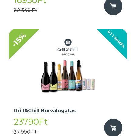
16950Ft
20 340 Ft
ÚJ TERMÉK
-15%
Grill&Chill Borválogatás
23790Ft
27 990 Ft