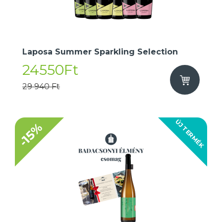
Laposa Summer Sparkling Selection
24550Ft
29 940 Ft
ÚJ TERMÉK
-15%