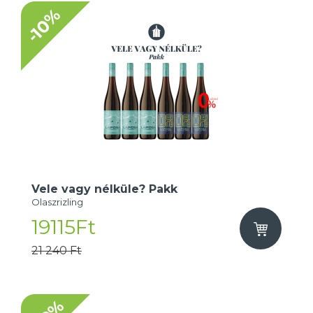
-10%
Vele vagy nélküle? Pakk
Olaszrizling
19115Ft
21 240 Ft