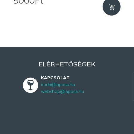
9000Ft
ELÉRHETŐSÉGEK
KAPCSOLAT
iroda@laposa.hu
webshop@laposa.hu