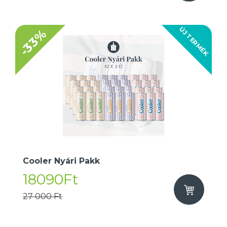
ÚJ TERMÉK
-33%
Cooler Nyári Pakk
18090Ft
27 000 Ft