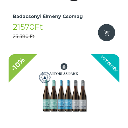
Badacsonyi Élmény Csomag
21570Ft
25 380 Ft
ÚJ TERMÉK
-10%