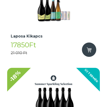
Laposa Kikapcs
17850Ft
21 010 Ft
ÚJ TERMÉK
-18%