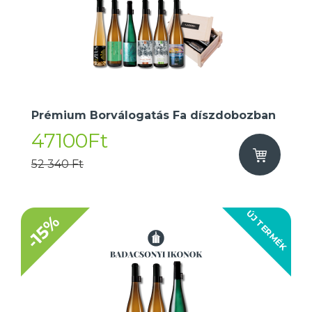
Prémium Borválogatás Fa díszdobozban
47100Ft
52 340 Ft
ÚJ TERMÉK
-15%