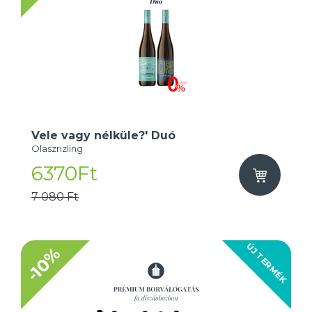
Vele vagy nélküle?' Duó
Olaszrizling
6370Ft
7 080 Ft
ÚJ TERMÉK
-10%