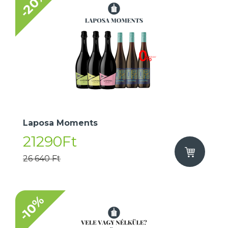
-20%
Laposa Moments
21290Ft
26 640 Ft
-10%