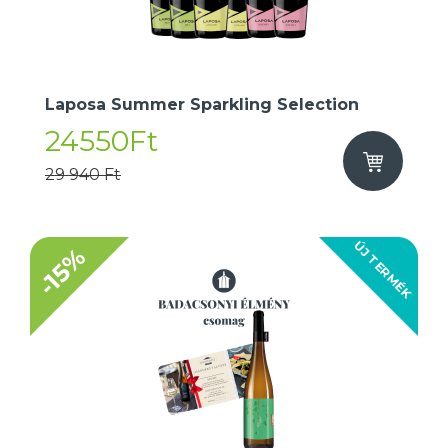
Laposa Summer Sparkling Selection
24550Ft
29 940 Ft
ÚJ TERMÉK
-15%