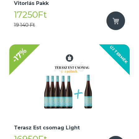
Vitorlás Pakk
17250Ft
19 140 Ft
ÚJ TERMÉK
-17%
Terasz Est csomag Light