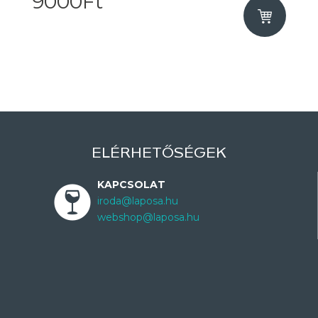
9000Ft
ELÉRHETŐSÉGEK
KAPCSOLAT
iroda@laposa.hu
webshop@laposa.hu