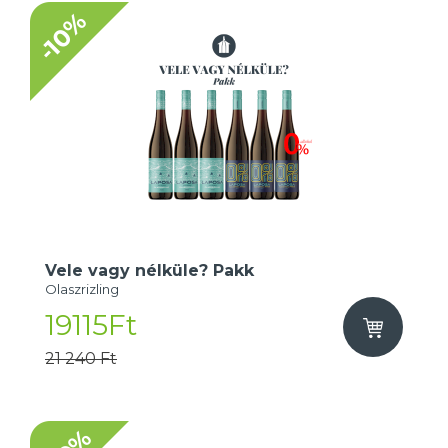
-10%
Vele vagy nélküle? Pakk
Olaszrizling
19115Ft
21 240 Ft