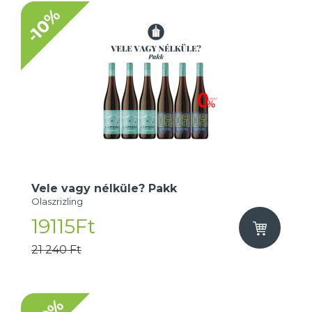
-10%
Vele vagy nélküle? Pakk
Olaszrizling
19115Ft
21 240 Ft