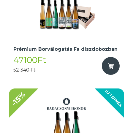
Prémium Borválogatás Fa díszdobozban
47100Ft
52 340 Ft
ÚJ TERMÉK
-15%