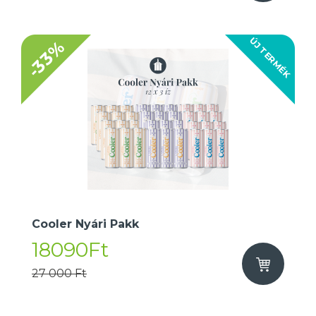
ÚJ TERMÉK
-33%
Cooler Nyári Pakk
18090Ft
27 000 Ft