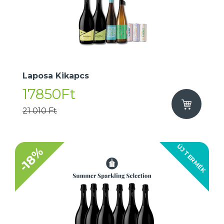
Laposa Kikapcs
17850Ft
21 010 Ft
ÚJ TERMÉK
-18%