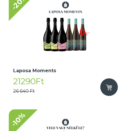
-20%
Laposa Moments
21290Ft
26 640 Ft
-10%