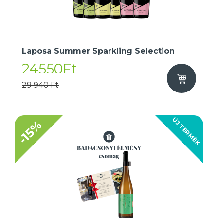
Laposa Summer Sparkling Selection
24550Ft
29 940 Ft
ÚJ TERMÉK
-15%