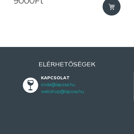
9000Ft
ELÉRHETŐSÉGEK
KAPCSOLAT
iroda@laposa.hu
webshop@laposa.hu