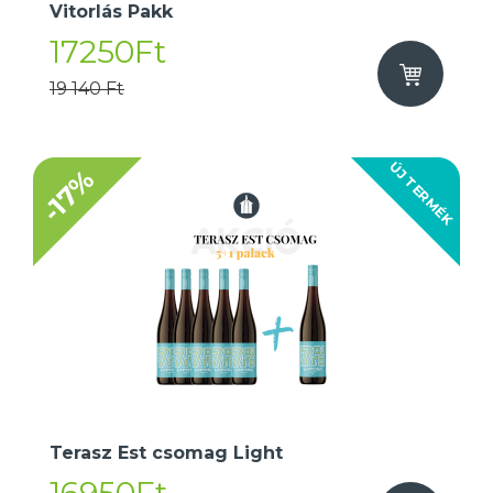
Vitorlás Pakk
17250Ft
19 140 Ft
ÚJ TERMÉK
-17%
Terasz Est csomag Light