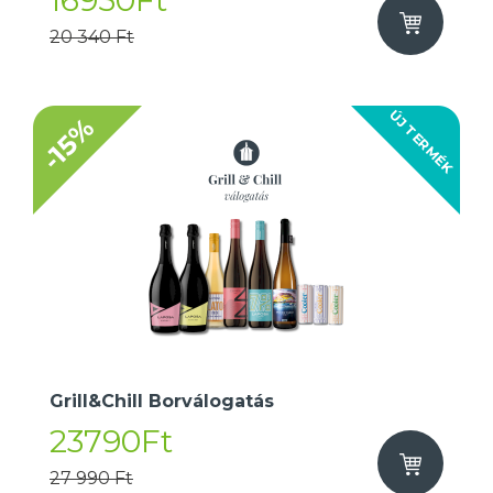
16950Ft
20 340 Ft
ÚJ TERMÉK
-15%
Grill&Chill Borválogatás
23790Ft
27 990 Ft