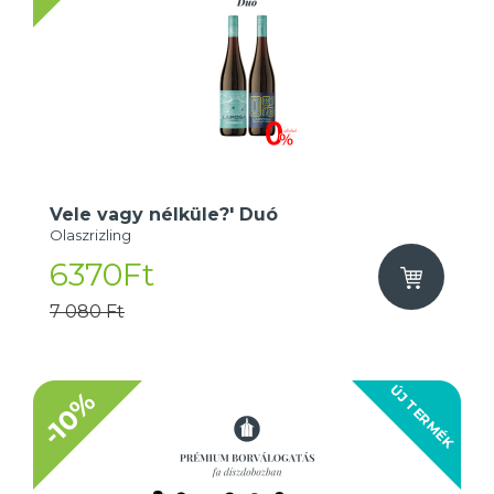
Vele vagy nélküle?' Duó
Olaszrizling
6370Ft
7 080 Ft
ÚJ TERMÉK
-10%