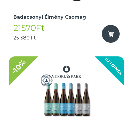
Badacsonyi Élmény Csomag
21570Ft
25 380 Ft
ÚJ TERMÉK
-10%