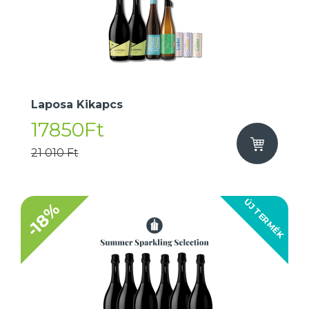
Laposa Kikapcs
17850Ft
21 010 Ft
ÚJ TERMÉK
-18%