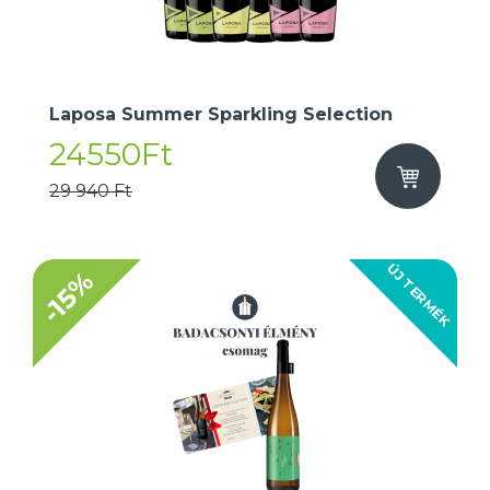
Laposa Summer Sparkling Selection
24550Ft
29 940 Ft
ÚJ TERMÉK
-15%