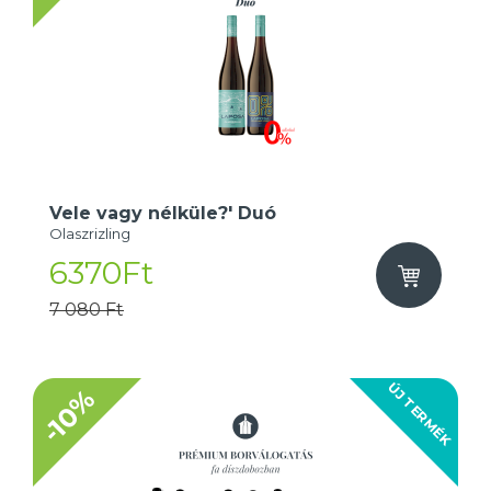
Vele vagy nélküle?' Duó
Olaszrizling
6370Ft
7 080 Ft
ÚJ TERMÉK
-10%