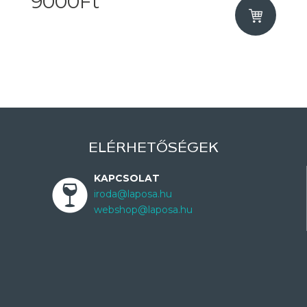
9000Ft
ELÉRHETŐSÉGEK
KAPCSOLAT
iroda@laposa.hu
webshop@laposa.hu