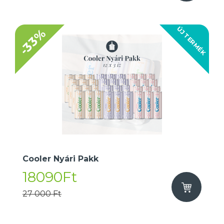
ÚJ TERMÉK
-33%
Cooler Nyári Pakk
18090Ft
27 000 Ft