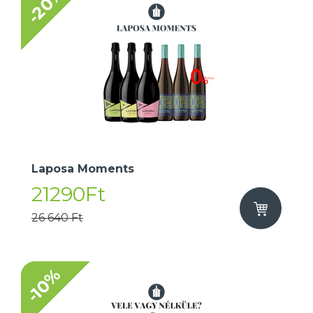
-20%
Laposa Moments
21290Ft
26 640 Ft
-10%