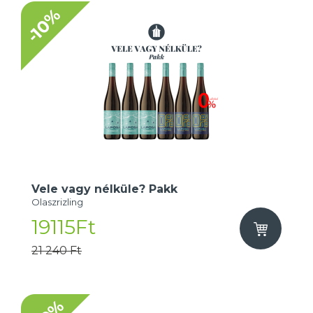
-10%
Vele vagy nélküle? Pakk
Olaszrizling
19115Ft
21 240 Ft