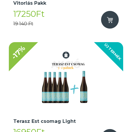
Vitorlás Pakk
17250Ft
19 140 Ft
ÚJ TERMÉK
-17%
Terasz Est csomag Light