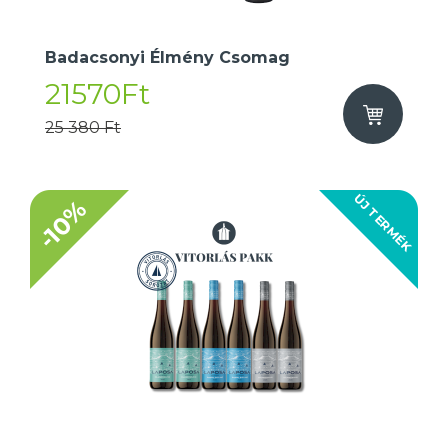
Badacsonyi Élmény Csomag
21570Ft
25 380 Ft
ÚJ TERMÉK
-10%