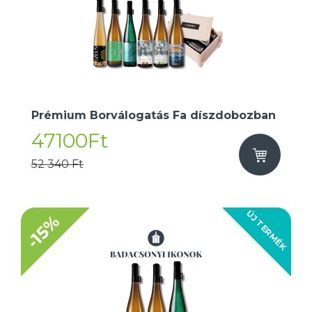
Prémium Borválogatás Fa díszdobozban
47100Ft
52 340 Ft
ÚJ TERMÉK
-15%