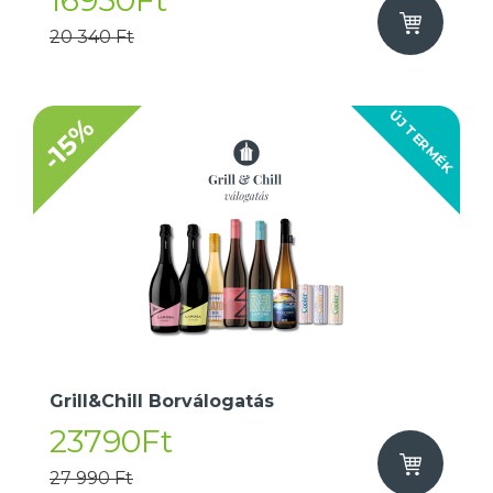
16950Ft
20 340 Ft
ÚJ TERMÉK
-15%
Grill&Chill Borválogatás
23790Ft
27 990 Ft