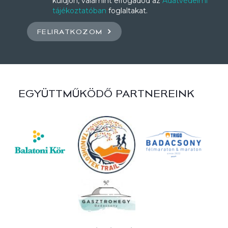
küldjön, valamint elfogadod az
Adatvédelmi
tájékoztatóban
foglaltakat.
FELIRATKOZOM
EGYÜTTMŰKÖDŐ PARTNEREINK