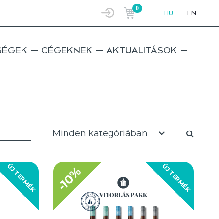
0
HU
|
EN
SÉGEK
CÉGEKNEK
AKTUALITÁSOK
Minden kategóriában
ÚJ TERMÉK
ÚJ TERMÉK
-10%