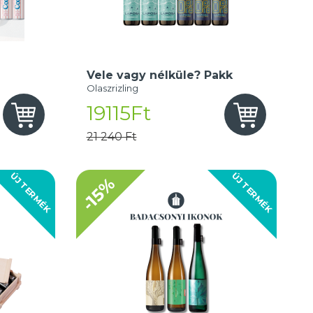
Vele vagy nélküle? Pakk
Olaszrizling
19115Ft
21 240 Ft
ÚJ TERMÉK
ÚJ TERMÉK
-15%