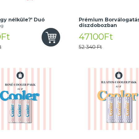
gy nélküle?' Duó
Prémium Borválogatás
díszdobozban
ng
Ft
47100Ft
t
52 340 Ft