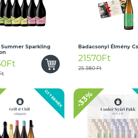
 Summer Sparkling
Badacsonyi Élmény C
ion
21570Ft
50Ft
25 380 Ft
Ft
ÚJ TERMÉK
-33%