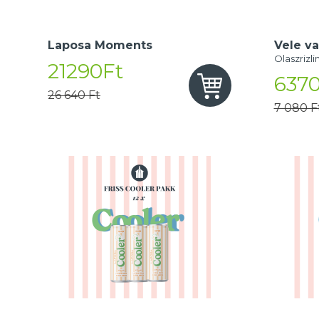
Laposa Moments
Vele va
Olaszrizli
21290Ft
6370
26 640 Ft
7 080 F