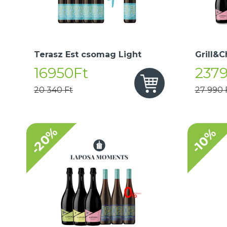
Terasz Est csomag Light
Grill&C
16950Ft
237
20 340 Ft
27 990 
-20%
-10%