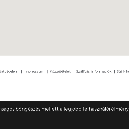
adatvédelem
Impresszum
Közzétételek
Szállítási információk
Sütik k
nságos böngészés mellett a legjobb felhasználói élményt