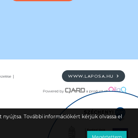
ezelése
WWW.LAPOSA.HU
Powered by
a product of
 nyújtsa. További információkért kérjük olvassa el
Megértettem