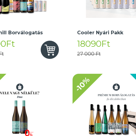
hill Borválogatás
Cooler Nyári Pakk
90Ft
18090Ft
Ft
27 000 Ft
-10%