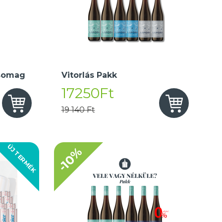
somag
Vitorlás Pakk
17250Ft
19 140 Ft
ÚJ TERMÉK
-10%