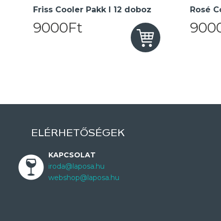
Friss Cooler Pakk I 12 doboz
Rosé Co
9000Ft
900
ELÉRHETŐSÉGEK
KAPCSOLAT
iroda@laposa.hu
webshop@laposa.hu