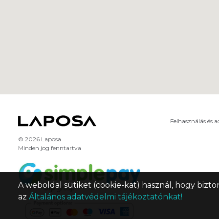
Felhasználás és 
© 2026 Laposa
Minden jog fenntartva
A weboldal sütiket (cookie-kat) használ, hogy bizto
az
Általános adatvédelmi tájékoztatónkat!