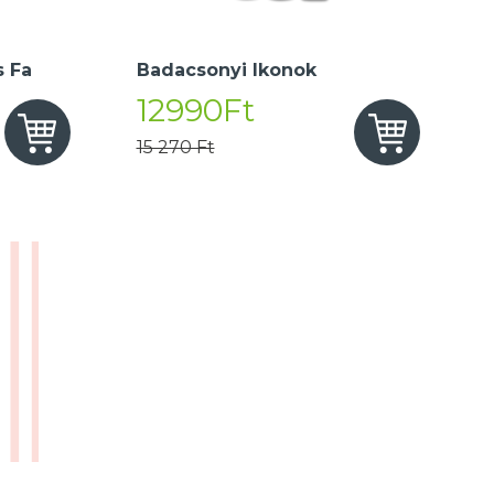
 Fa
Badacsonyi Ikonok
12990Ft
15 270 Ft