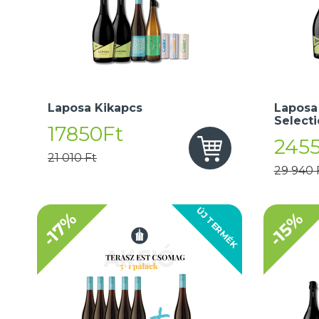
Laposa Kikapcs
Laposa
Select
17850Ft
245
21 010 Ft
29 940 
ÚJ TERMÉK
-17%
-15%