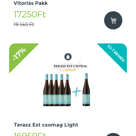
Vitorlás Pakk
17250Ft
19 140 Ft
ÚJ TERMÉK
-17%
Terasz Est csomag Light