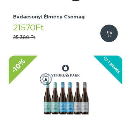
Badacsonyi Élmény Csomag
21570Ft
25 380 Ft
ÚJ TERMÉK
-10%