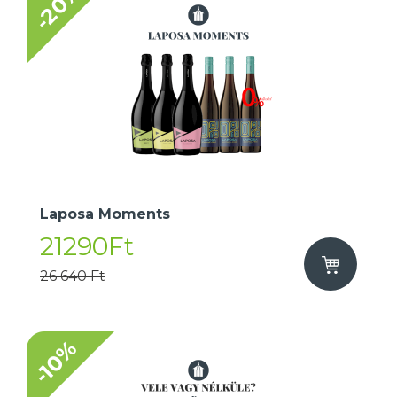
-20%
Laposa Moments
21290Ft
26 640 Ft
-10%