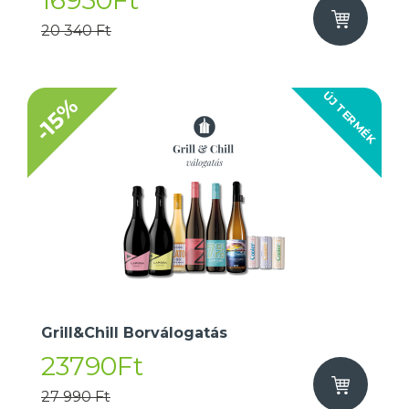
16950Ft
20 340 Ft
ÚJ TERMÉK
-15%
Grill&Chill Borválogatás
23790Ft
27 990 Ft