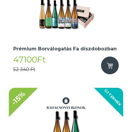
Prémium Borválogatás Fa díszdobozban
47100Ft
52 340 Ft
ÚJ TERMÉK
-15%