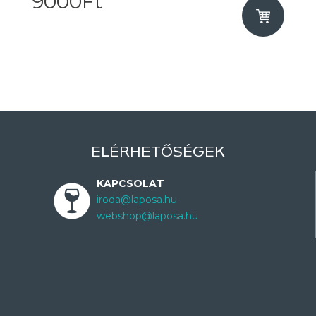
9000Ft
ELÉRHETŐSÉGEK
KAPCSOLAT
iroda@laposa.hu
webshop@laposa.hu