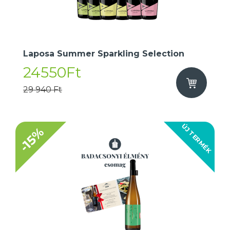
Laposa Summer Sparkling Selection
24550Ft
29 940 Ft
ÚJ TERMÉK
-15%