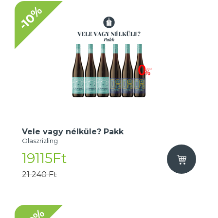
-10%
Vele vagy nélküle? Pakk
Olaszrizling
19115Ft
21 240 Ft