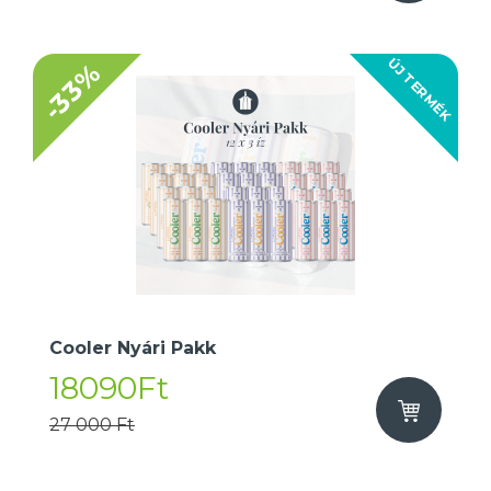
ÚJ TERMÉK
-33%
Cooler Nyári Pakk
18090Ft
27 000 Ft