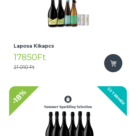
Laposa Kikapcs
17850Ft
21 010 Ft
ÚJ TERMÉK
-18%