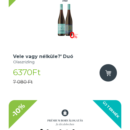
Vele vagy nélküle?' Duó
Olaszrizling
6370Ft
7 080 Ft
ÚJ TERMÉK
-10%