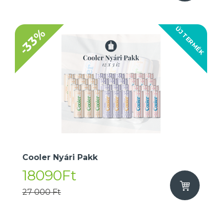
ÚJ TERMÉK
-33%
Cooler Nyári Pakk
18090Ft
27 000 Ft