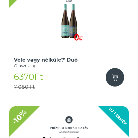
Vele vagy nélküle?' Duó
Olaszrizling
6370Ft
7 080 Ft
ÚJ TERMÉK
-10%