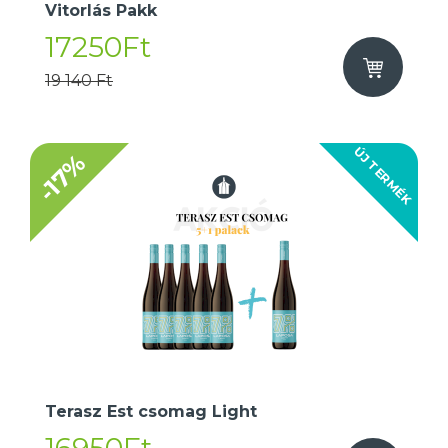
Vitorlás Pakk
17250Ft
19 140 Ft
ÚJ TERMÉK
-17%
Terasz Est csomag Light