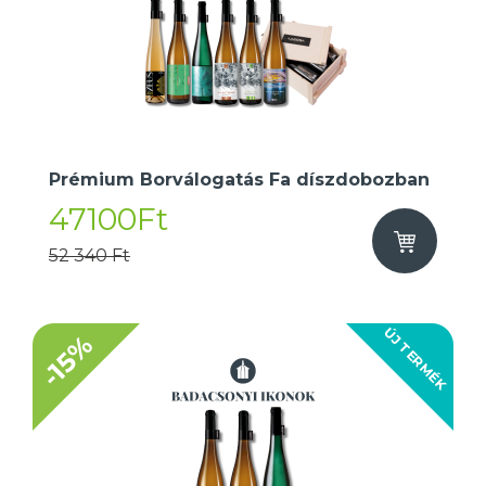
Prémium Borválogatás Fa díszdobozban
47100Ft
52 340 Ft
ÚJ TERMÉK
-15%