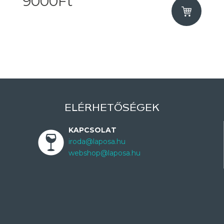
9000Ft
ELÉRHETŐSÉGEK
KAPCSOLAT
iroda@laposa.hu
webshop@laposa.hu