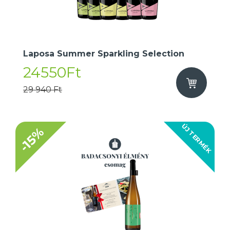
Laposa Summer Sparkling Selection
24550Ft
29 940 Ft
ÚJ TERMÉK
-15%