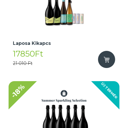
Laposa Kikapcs
17850Ft
21 010 Ft
ÚJ TERMÉK
-18%