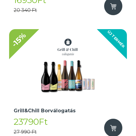
16950Ft
20 340 Ft
ÚJ TERMÉK
-15%
Grill&Chill Borválogatás
23790Ft
27 990 Ft