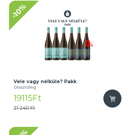
-10%
Vele vagy nélküle? Pakk
Olaszrizling
19115Ft
21 240 Ft