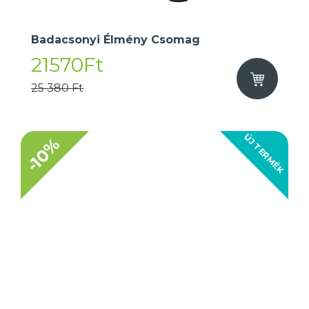
Badacsonyi Élmény Csomag
21570Ft
25 380 Ft
ÚJ TERMÉK
-10%