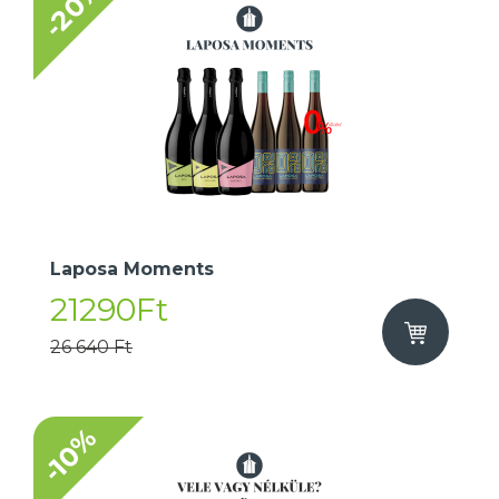
-20%
Laposa Moments
21290Ft
26 640 Ft
-10%