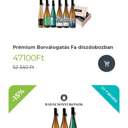
Prémium Borválogatás Fa díszdobozban
47100Ft
52 340 Ft
ÚJ TERMÉK
-15%