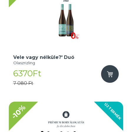
Vele vagy nélküle?' Duó
Olaszrizling
6370Ft
7 080 Ft
ÚJ TERMÉK
-10%