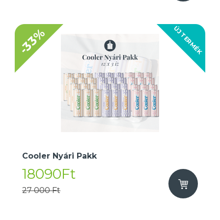
ÚJ TERMÉK
-33%
Cooler Nyári Pakk
18090Ft
27 000 Ft