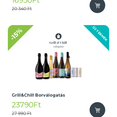
16950Ft
20 340 Ft
ÚJ TERMÉK
-15%
Grill&Chill Borválogatás
23790Ft
27 990 Ft