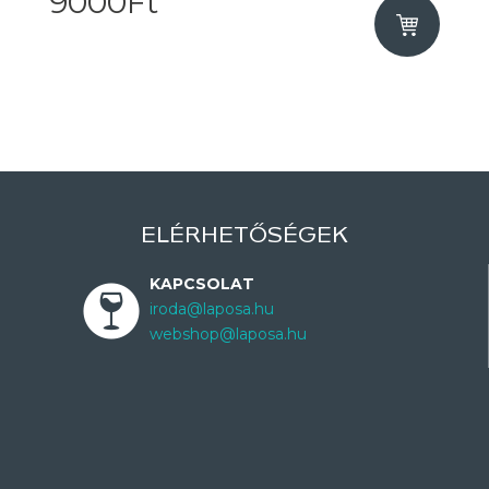
9000Ft
ELÉRHETŐSÉGEK
KAPCSOLAT
iroda@laposa.hu
webshop@laposa.hu