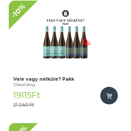
-10%
Vele vagy nélküle? Pakk
Olaszrizling
19115Ft
21 240 Ft