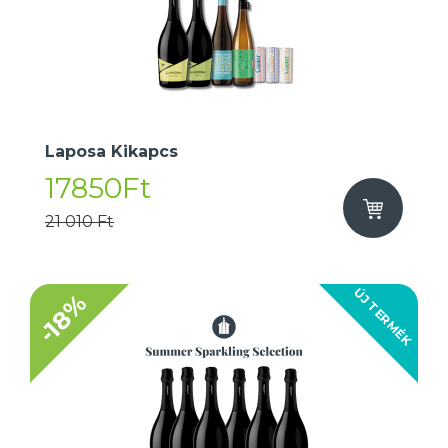
Laposa Kikapcs
17850Ft
21 010 Ft
ÚJ TERMÉK
-18%