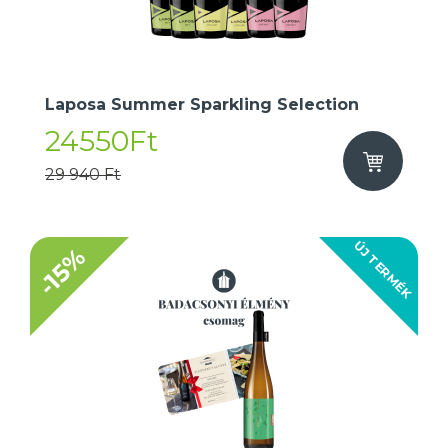
Laposa Summer Sparkling Selection
24550Ft
29 940 Ft
ÚJ TERMÉK
-15%