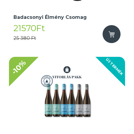
Badacsonyi Élmény Csomag
21570Ft
25 380 Ft
ÚJ TERMÉK
-10%