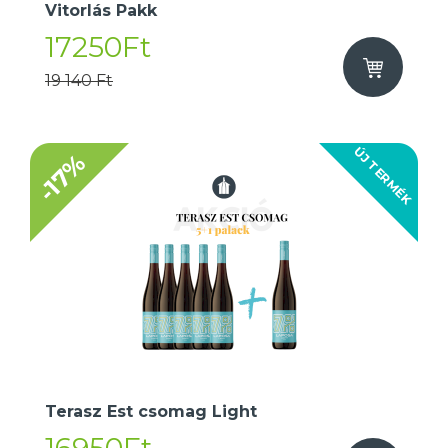
Vitorlás Pakk
17250Ft
19 140 Ft
ÚJ TERMÉK
-17%
Terasz Est csomag Light