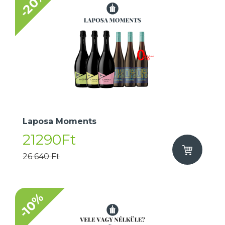
-20%
Laposa Moments
21290Ft
26 640 Ft
-10%