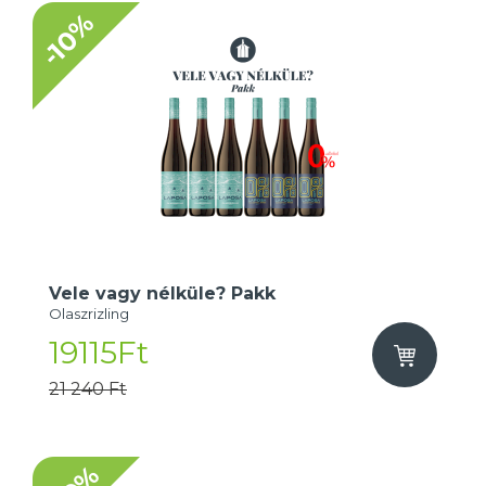
-10%
Vele vagy nélküle? Pakk
Olaszrizling
19115Ft
21 240 Ft