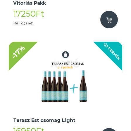
Vitorlás Pakk
17250Ft
19 140 Ft
ÚJ TERMÉK
-17%
Terasz Est csomag Light