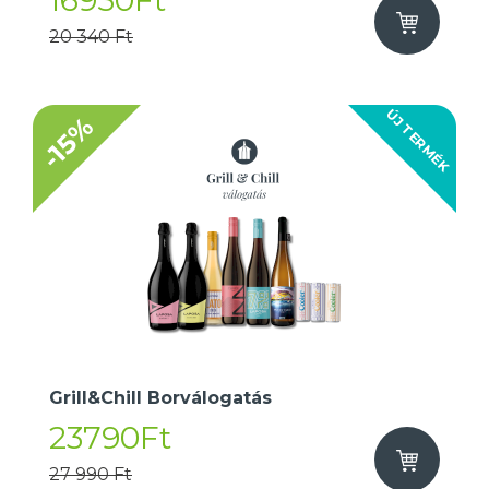
16950Ft
20 340 Ft
ÚJ TERMÉK
-15%
Grill&Chill Borválogatás
23790Ft
27 990 Ft