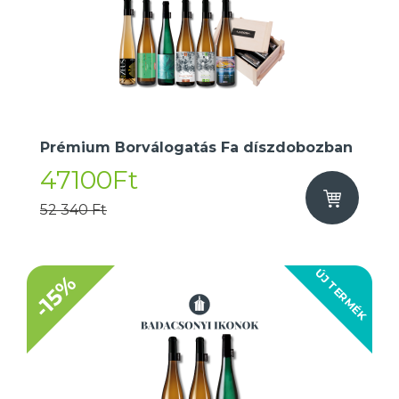
Prémium Borválogatás Fa díszdobozban
47100Ft
52 340 Ft
ÚJ TERMÉK
-15%