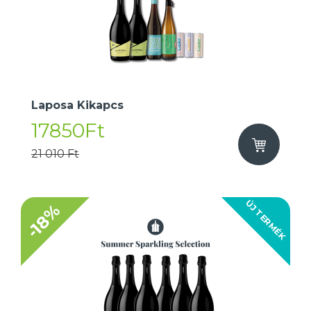
Laposa Kikapcs
17850Ft
21 010 Ft
ÚJ TERMÉK
-18%