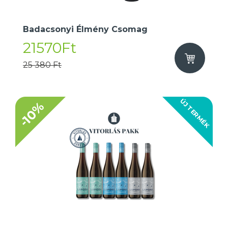
Badacsonyi Élmény Csomag
21570Ft
25 380 Ft
ÚJ TERMÉK
-10%