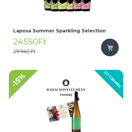
Laposa Summer Sparkling Selection
24550Ft
29 940 Ft
ÚJ TERMÉK
-15%