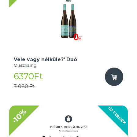
Vele vagy nélküle?' Duó
Olaszrizling
6370Ft
7 080 Ft
ÚJ TERMÉK
-10%