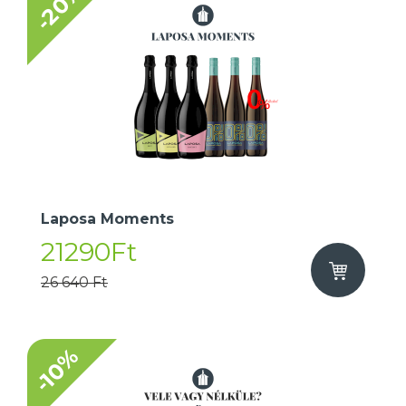
-20%
Laposa Moments
21290Ft
26 640 Ft
-10%