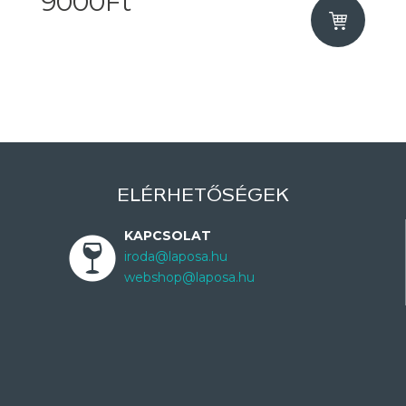
9000Ft
ELÉRHETŐSÉGEK
KAPCSOLAT
iroda@laposa.hu
webshop@laposa.hu