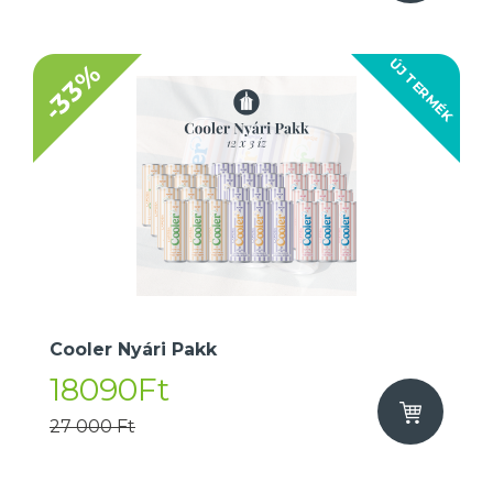
ÚJ TERMÉK
-33%
Cooler Nyári Pakk
18090Ft
27 000 Ft