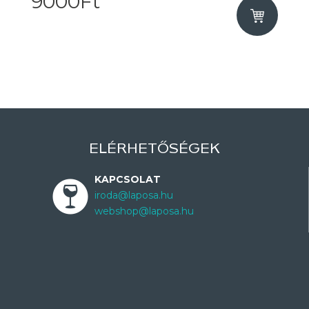
9000Ft
ELÉRHETŐSÉGEK
KAPCSOLAT
iroda@laposa.hu
webshop@laposa.hu