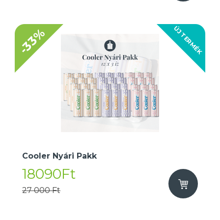
ÚJ TERMÉK
-33%
Cooler Nyári Pakk
18090Ft
27 000 Ft