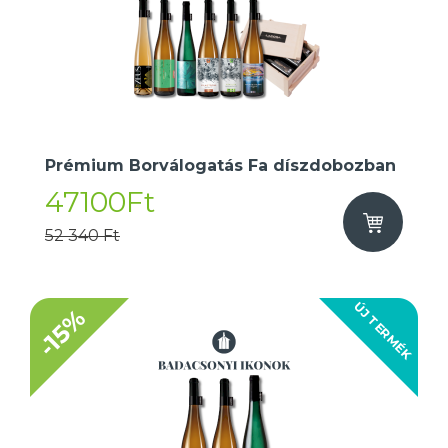
Prémium Borválogatás Fa díszdobozban
47100Ft
52 340 Ft
ÚJ TERMÉK
-15%