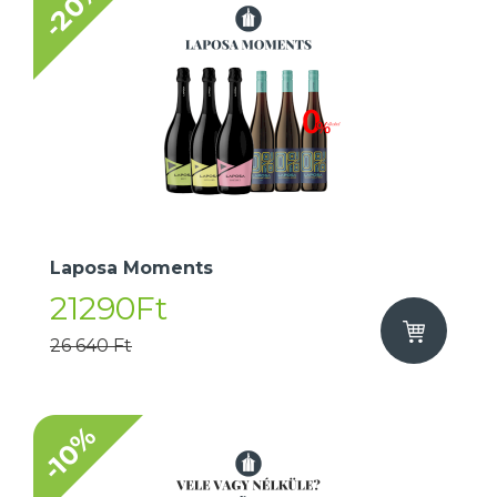
-20%
Laposa Moments
21290Ft
26 640 Ft
-10%