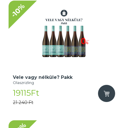
-10%
Vele vagy nélküle? Pakk
Olaszrizling
19115Ft
21 240 Ft