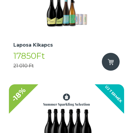
Laposa Kikapcs
17850Ft
21 010 Ft
ÚJ TERMÉK
-18%