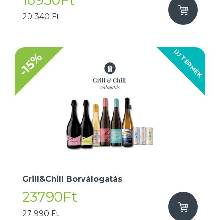
16950Ft
20 340 Ft
ÚJ TERMÉK
-15%
Grill&Chill Borválogatás
23790Ft
27 990 Ft