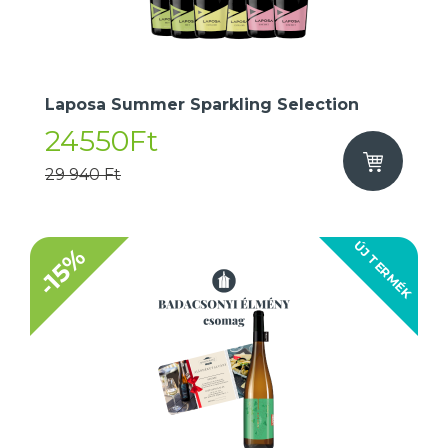
Laposa Summer Sparkling Selection
24550Ft
29 940 Ft
ÚJ TERMÉK
-15%