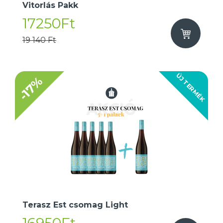
Vitorlás Pakk
17250Ft
19 140 Ft
ÚJ TERMÉK
-17%
Terasz Est csomag Light