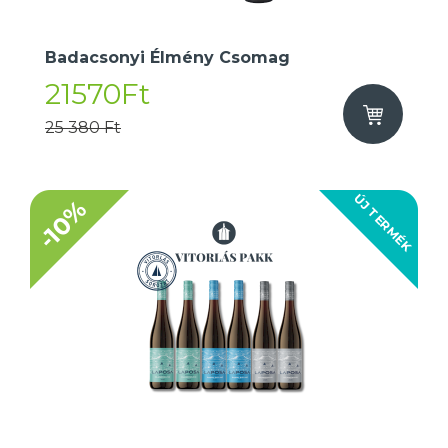
Badacsonyi Élmény Csomag
21570Ft
25 380 Ft
ÚJ TERMÉK
-10%