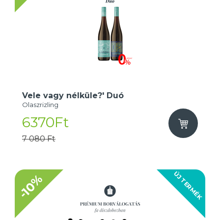
Vele vagy nélküle?' Duó
Olaszrizling
6370Ft
7 080 Ft
ÚJ TERMÉK
-10%