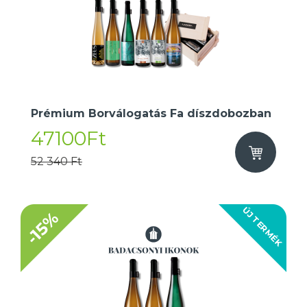
Prémium Borválogatás Fa díszdobozban
47100Ft
52 340 Ft
ÚJ TERMÉK
-15%