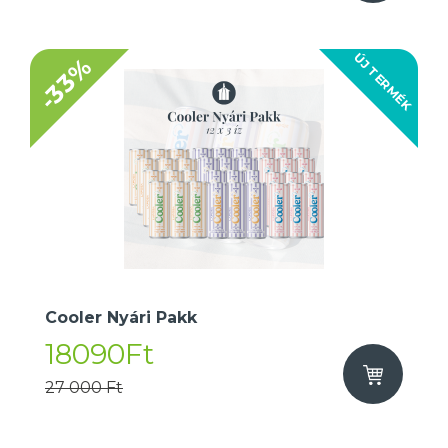
ÚJ TERMÉK
-33%
Cooler Nyári Pakk
18090Ft
27 000 Ft