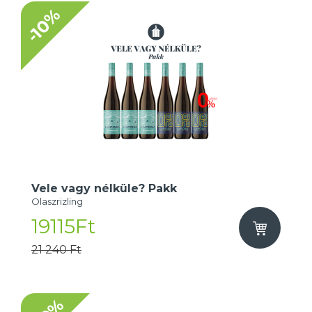
-10%
Vele vagy nélküle? Pakk
Olaszrizling
19115Ft
21 240 Ft