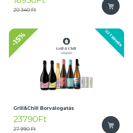
16950Ft
20 340 Ft
ÚJ TERMÉK
-15%
Grill&Chill Borválogatás
23790Ft
27 990 Ft