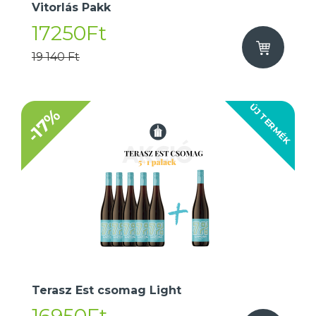
Vitorlás Pakk
17250Ft
19 140 Ft
ÚJ TERMÉK
-17%
Terasz Est csomag Light