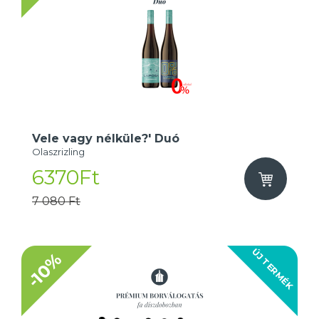
Vele vagy nélküle?' Duó
Olaszrizling
6370Ft
7 080 Ft
ÚJ TERMÉK
-10%