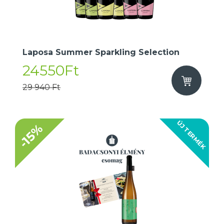
Laposa Summer Sparkling Selection
24550Ft
29 940 Ft
ÚJ TERMÉK
-15%