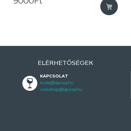
9000Ft
ELÉRHETŐSÉGEK
KAPCSOLAT
iroda@laposa.hu
webshop@laposa.hu