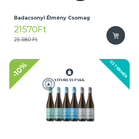
Badacsonyi Élmény Csomag
21570Ft
25 380 Ft
ÚJ TERMÉK
-10%