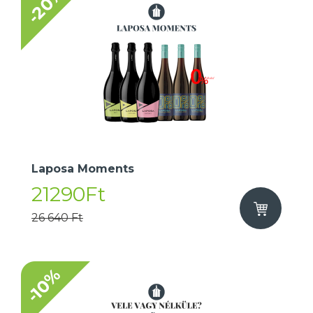
-20%
Laposa Moments
21290Ft
26 640 Ft
-10%