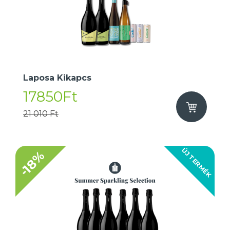
Laposa Kikapcs
17850Ft
21 010 Ft
ÚJ TERMÉK
-18%