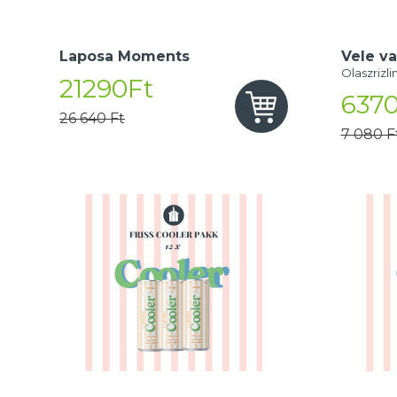
Laposa Moments
Vele va
Olaszrizli
21290Ft
6370
26 640 Ft
7 080 F