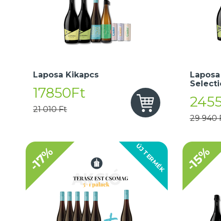
Laposa Kikapcs
Laposa
Select
17850Ft
245
21 010 Ft
29 940 
ÚJ TERMÉK
-17%
-15%