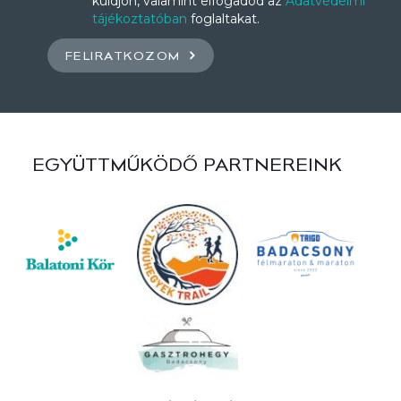
küldjön, valamint elfogadod az
Adatvédelmi
tájékoztatóban
foglaltakat.
FELIRATKOZOM
EGYÜTTMŰKÖDŐ PARTNEREINK