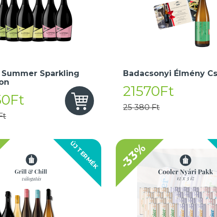
 Summer Sparkling
Badacsonyi Élmény C
ion
21570Ft
50Ft
25 380 Ft
Ft
ÚJ TERMÉK
-33%