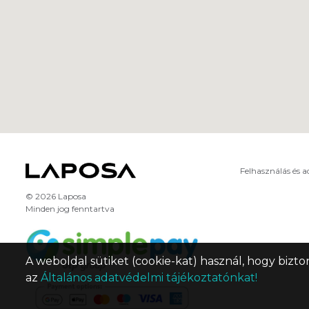
Felhasználás és 
© 2026 Laposa
Minden jog fenntartva
A weboldal sütiket (cookie-kat) használ, hogy bizto
az
Általános adatvédelmi tájékoztatónkat!