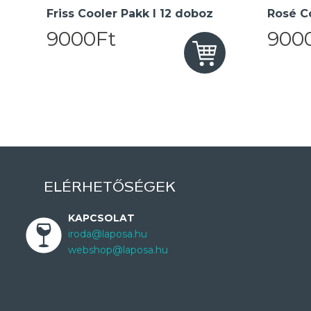
Friss Cooler Pakk I 12 doboz
Rosé Co
9000Ft
900
ELÉRHETŐSÉGEK
KAPCSOLAT
iroda@laposa.hu
webshop@laposa.hu