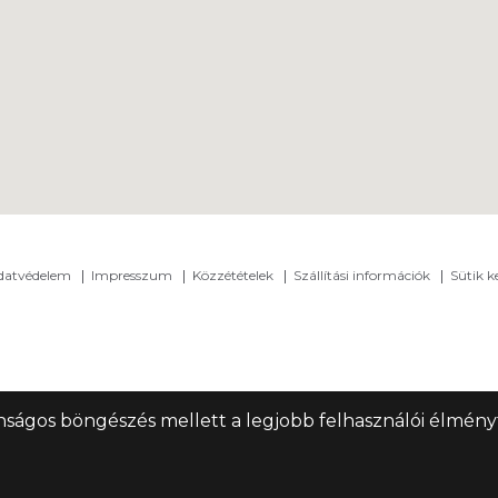
adatvédelem
Impresszum
Közzétételek
Szállítási információk
Sütik k
nságos böngészés mellett a legjobb felhasználói élményt