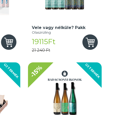
Vele vagy nélküle? Pakk
Olaszrizling
19115Ft
21 240 Ft
ÚJ TERMÉK
ÚJ TERMÉK
-15%