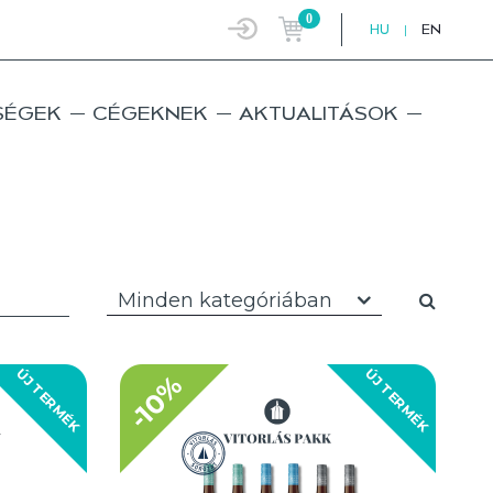
0
HU
|
EN
SÉGEK
CÉGEKNEK
AKTUALITÁSOK
Minden kategóriában
ÚJ TERMÉK
ÚJ TERMÉK
-10%