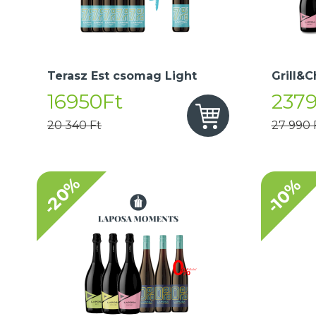
Terasz Est csomag Light
Grill&C
16950Ft
237
20 340 Ft
27 990 
-20%
-10%