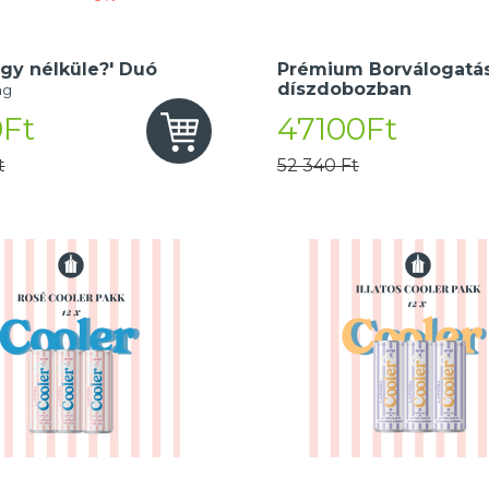
gy nélküle?' Duó
Prémium Borválogatás
díszdobozban
ng
Ft
47100Ft
t
52 340 Ft