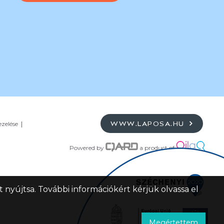
ezelése
WWW.LAPOSA.HU
Powered by
a product of
 nyújtsa. További információkért kérjük olvassa el
Megértettem