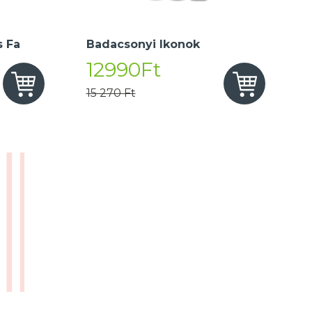
 Fa
Badacsonyi Ikonok
12990Ft
15 270 Ft