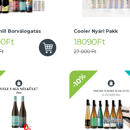
hill Borválogatás
Cooler Nyári Pakk
90Ft
18090Ft
Ft
27 000 Ft
-10%