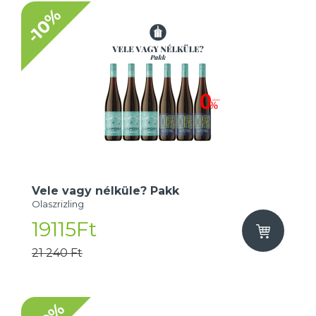
-10%
Vele vagy nélküle? Pakk
Olaszrizling
19115Ft
21 240 Ft