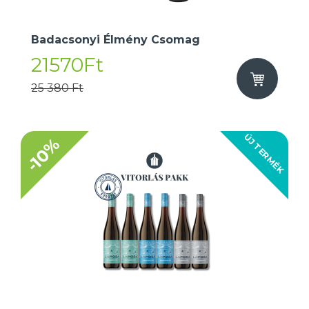
Badacsonyi Élmény Csomag
21570Ft
25 380 Ft
ÚJ TERMÉK
-10%