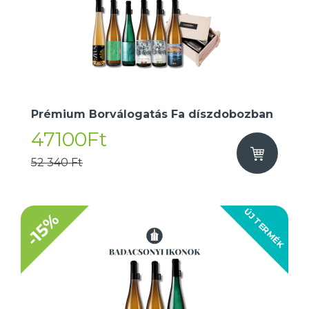
Prémium Borválogatás Fa díszdobozban
47100Ft
52 340 Ft
ÚJ TERMÉK
-15%