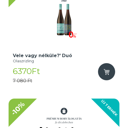
Vele vagy nélküle?' Duó
Olaszrizling
6370Ft
7 080 Ft
ÚJ TERMÉK
-10%