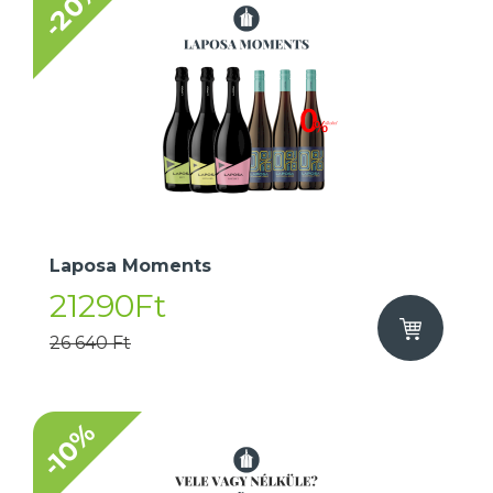
-20%
Laposa Moments
21290Ft
26 640 Ft
-10%