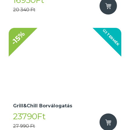
16950Ft
20 340 Ft
ÚJ TERMÉK
-15%
Grill&Chill Borválogatás
23790Ft
27 990 Ft