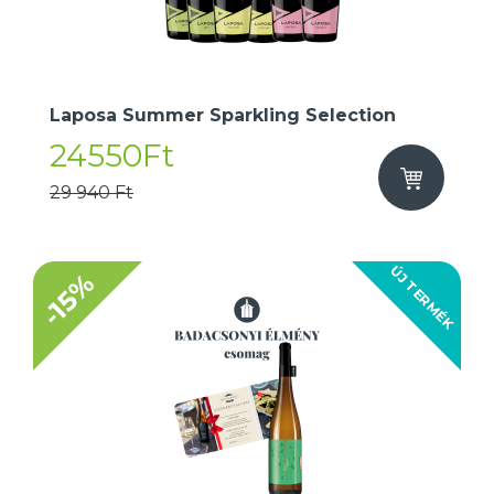
Laposa Summer Sparkling Selection
24550Ft
29 940 Ft
ÚJ TERMÉK
-15%