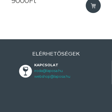
9000Ft
ELÉRHETŐSÉGEK
KAPCSOLAT
iroda@laposa.hu
webshop@laposa.hu