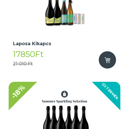
Laposa Kikapcs
17850Ft
21 010 Ft
ÚJ TERMÉK
-18%