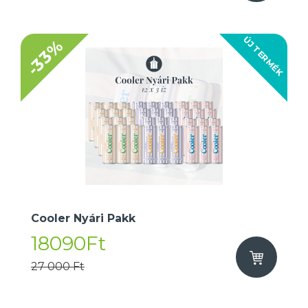
ÚJ TERMÉK
-33%
Cooler Nyári Pakk
18090Ft
27 000 Ft