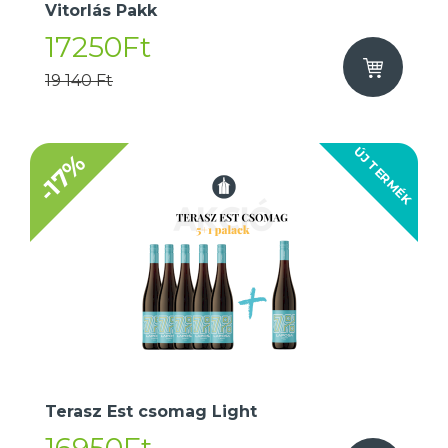
Vitorlás Pakk
17250Ft
19 140 Ft
ÚJ TERMÉK
-17%
Terasz Est csomag Light