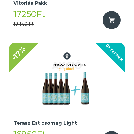
Vitorlás Pakk
17250Ft
19 140 Ft
ÚJ TERMÉK
-17%
Terasz Est csomag Light