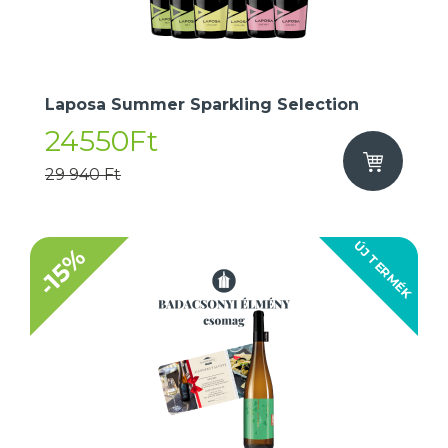
Laposa Summer Sparkling Selection
24550Ft
29 940 Ft
ÚJ TERMÉK
-15%