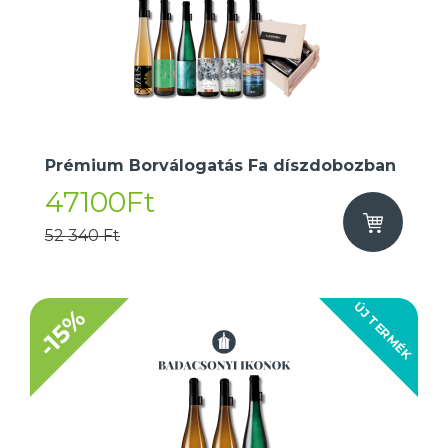
Prémium Borválogatás Fa díszdobozban
47100Ft
52 340 Ft
ÚJ TERMÉK
-15%