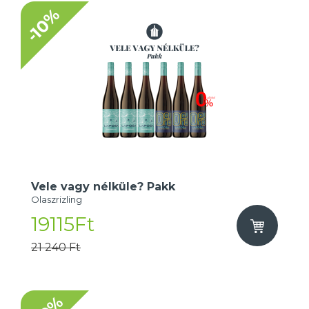
-10%
Vele vagy nélküle? Pakk
Olaszrizling
19115Ft
21 240 Ft