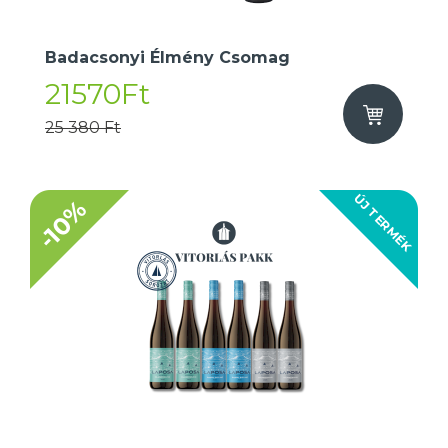
Badacsonyi Élmény Csomag
21570Ft
25 380 Ft
ÚJ TERMÉK
-10%