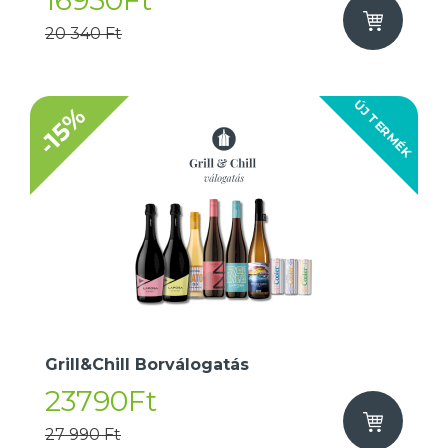
16950Ft
20 340 Ft
ÚJ TERMÉK
-15%
Grill&Chill Borválogatás
23790Ft
27 990 Ft