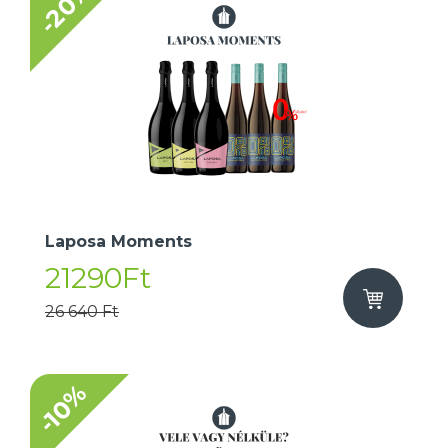
-20%
Laposa Moments
21290Ft
26 640 Ft
-10%