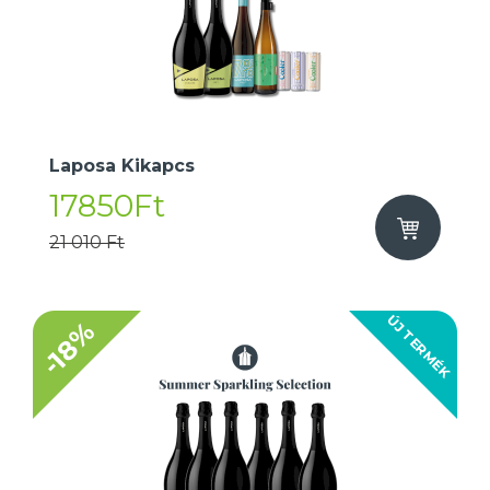
Laposa Kikapcs
17850Ft
21 010 Ft
ÚJ TERMÉK
-18%