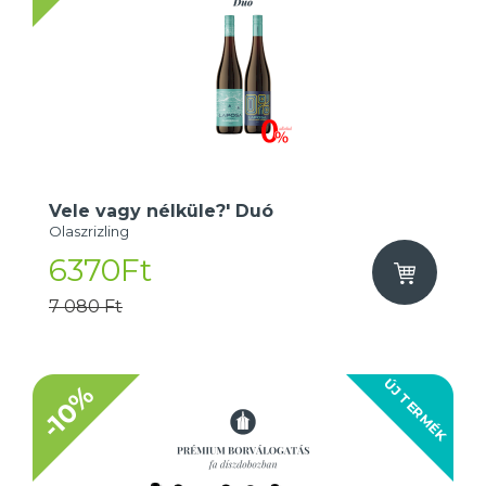
Vele vagy nélküle?' Duó
Olaszrizling
6370Ft
7 080 Ft
ÚJ TERMÉK
-10%