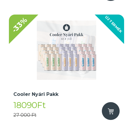
ÚJ TERMÉK
-33%
Cooler Nyári Pakk
18090Ft
27 000 Ft