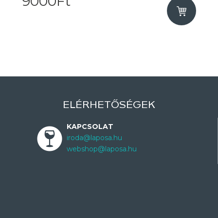
9000Ft
ELÉRHETŐSÉGEK
KAPCSOLAT
iroda@laposa.hu
webshop@laposa.hu