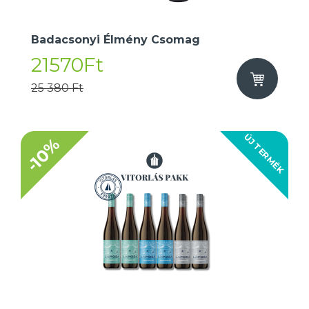
Badacsonyi Élmény Csomag
21570Ft
25 380 Ft
ÚJ TERMÉK
-10%