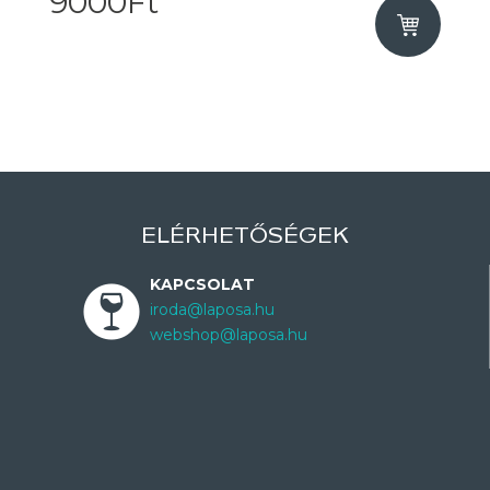
9000Ft
ELÉRHETŐSÉGEK
KAPCSOLAT
iroda@laposa.hu
webshop@laposa.hu