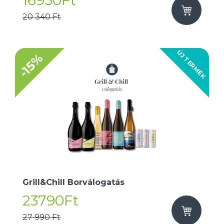
16950Ft
20 340 Ft
ÚJ TERMÉK
-15%
Grill&Chill Borválogatás
23790Ft
27 990 Ft