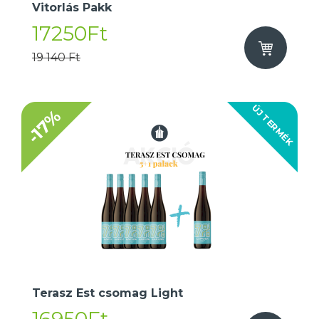
Vitorlás Pakk
17250Ft
19 140 Ft
ÚJ TERMÉK
-17%
Terasz Est csomag Light