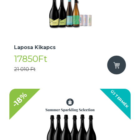
Laposa Kikapcs
17850Ft
21 010 Ft
ÚJ TERMÉK
-18%