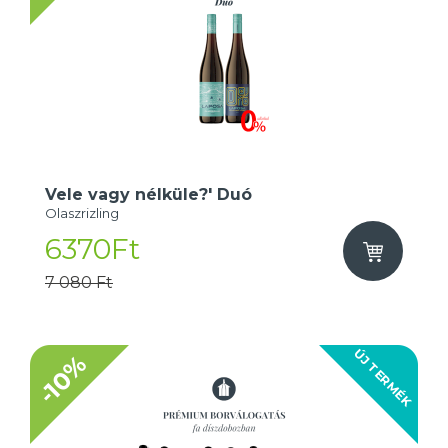
Vele vagy nélküle?' Duó
Olaszrizling
6370Ft
7 080 Ft
ÚJ TERMÉK
-10%