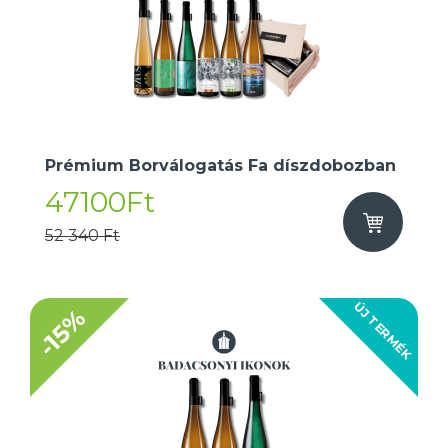
Prémium Borválogatás Fa díszdobozban
47100Ft
52 340 Ft
ÚJ TERMÉK
-15%