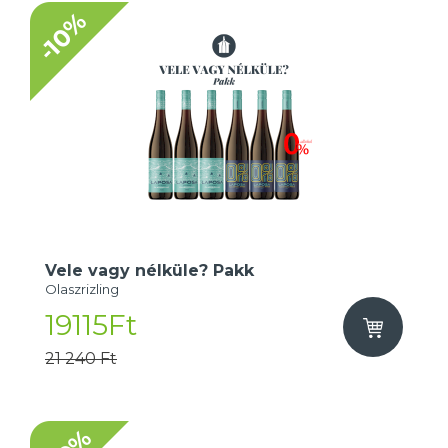
-10%
Vele vagy nélküle? Pakk
Olaszrizling
19115Ft
21 240 Ft