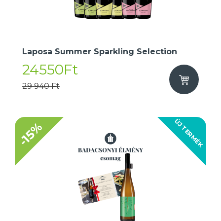
Laposa Summer Sparkling Selection
24550Ft
29 940 Ft
ÚJ TERMÉK
-15%