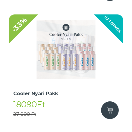
ÚJ TERMÉK
-33%
Cooler Nyári Pakk
18090Ft
27 000 Ft