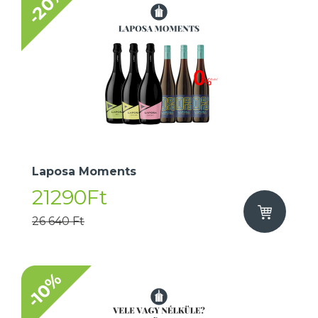
-20%
Laposa Moments
21290Ft
26 640 Ft
-10%