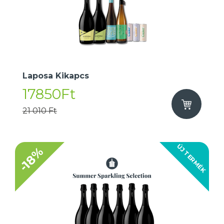
Laposa Kikapcs
17850Ft
21 010 Ft
ÚJ TERMÉK
-18%