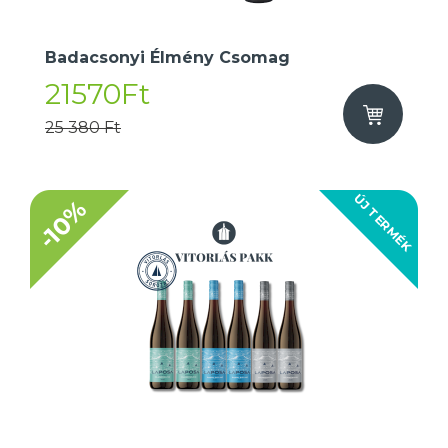
Badacsonyi Élmény Csomag
21570Ft
25 380 Ft
ÚJ TERMÉK
-10%