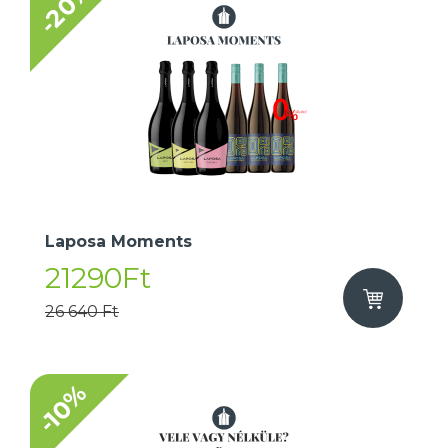
-20%
Laposa Moments
21290Ft
26 640 Ft
-10%