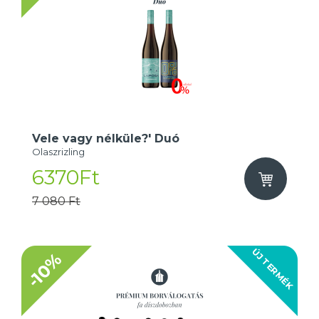
Vele vagy nélküle?' Duó
Olaszrizling
6370Ft
7 080 Ft
ÚJ TERMÉK
-10%