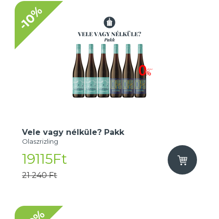
-10%
Vele vagy nélküle? Pakk
Olaszrizling
19115Ft
21 240 Ft