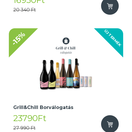
16950Ft
20 340 Ft
ÚJ TERMÉK
-15%
Grill&Chill Borválogatás
23790Ft
27 990 Ft