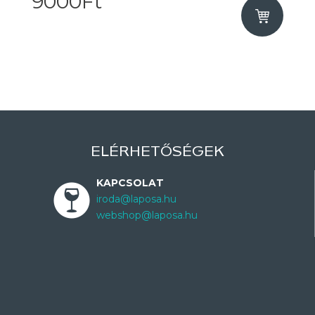
9000Ft
ELÉRHETŐSÉGEK
KAPCSOLAT
iroda@laposa.hu
webshop@laposa.hu