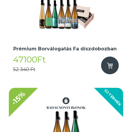
Prémium Borválogatás Fa díszdobozban
47100Ft
52 340 Ft
ÚJ TERMÉK
-15%