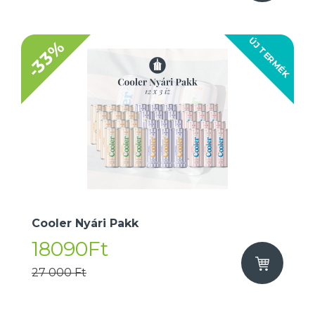
ÚJ TERMÉK
-33%
Cooler Nyári Pakk
18090Ft
27 000 Ft