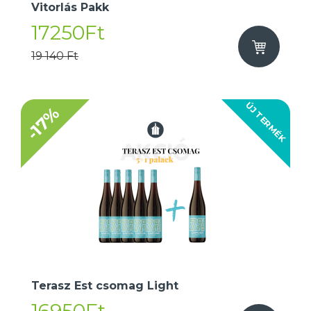
Vitorlás Pakk
17250Ft
19 140 Ft
ÚJ TERMÉK
-17%
Terasz Est csomag Light