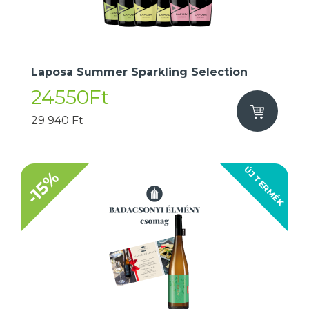
Laposa Summer Sparkling Selection
24550Ft
29 940 Ft
ÚJ TERMÉK
-15%