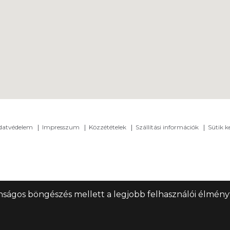
adatvédelem
Impresszum
Közzétételek
Szállítási információk
Sütik k
nságos böngészés mellett a legjobb felhasználói élményt