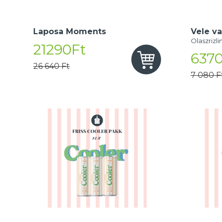
Laposa Moments
Vele va
Olaszrizli
21290Ft
6370
26 640 Ft
7 080 F