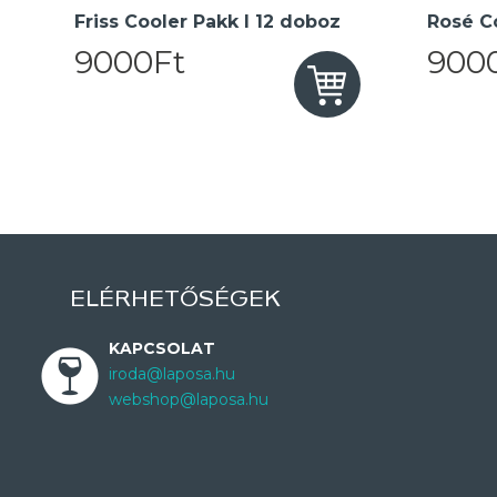
Friss Cooler Pakk I 12 doboz
Rosé Co
9000Ft
900
ELÉRHETŐSÉGEK
KAPCSOLAT
iroda@laposa.hu
webshop@laposa.hu