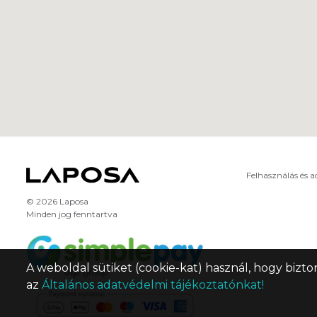
Felhasználás és 
© 2026 Laposa
Minden jog fenntartva
A weboldal sütiket (cookie-kat) használ, hogy bizto
az
Általános adatvédelmi tájékoztatónkat!