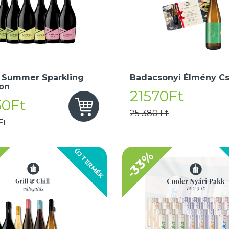
 Summer Sparkling
Badacsonyi Élmény C
ion
21570Ft
50Ft
25 380 Ft
Ft
ÚJ TERMÉK
-33%