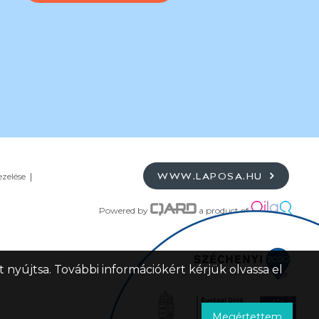
ezelése
WWW.LAPOSA.HU
Powered by
a product of
 nyújtsa. További információkért kérjük olvassa el
Megértettem