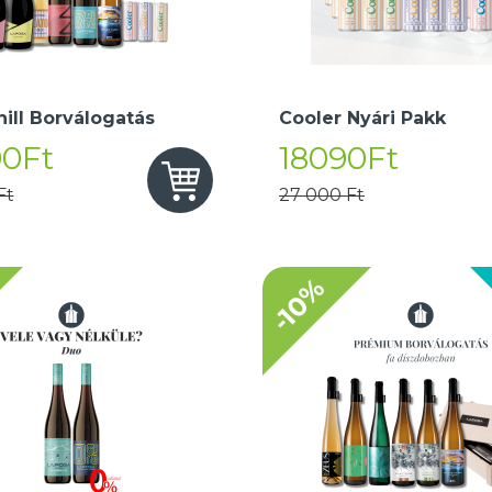
hill Borválogatás
Cooler Nyári Pakk
90Ft
18090Ft
Ft
27 000 Ft
-10%