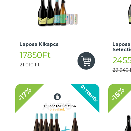
Laposa Kikapcs
Laposa
Select
17850Ft
245
21 010 Ft
29 940 
ÚJ TERMÉK
-17%
-15%