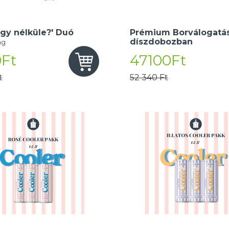
gy nélküle?' Duó
Prémium Borválogatás
díszdobozban
ng
Ft
47100Ft
t
52 340 Ft