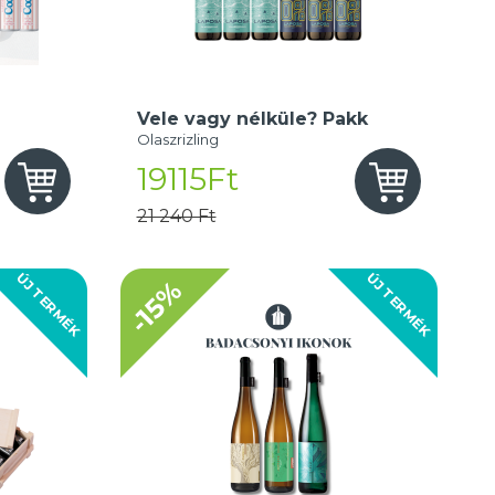
Vele vagy nélküle? Pakk
Olaszrizling
19115Ft
21 240 Ft
ÚJ TERMÉK
ÚJ TERMÉK
-15%