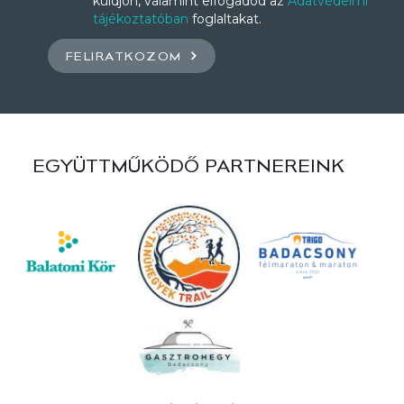
küldjön, valamint elfogadod az
Adatvédelmi
tájékoztatóban
foglaltakat.
FELIRATKOZOM
EGYÜTTMŰKÖDŐ PARTNEREINK