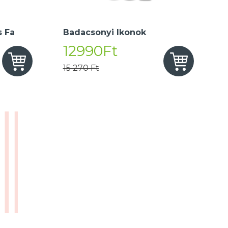
 Fa
Badacsonyi Ikonok
12990Ft
15 270 Ft