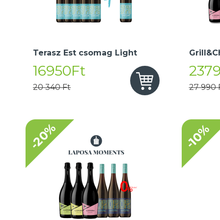
Terasz Est csomag Light
Grill&C
16950Ft
237
20 340 Ft
27 990 
-20%
-10%