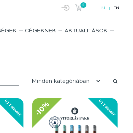
0
HU
|
EN
SÉGEK
CÉGEKNEK
AKTUALITÁSOK
Minden kategóriában
ÚJ TERMÉK
ÚJ TERMÉK
-10%