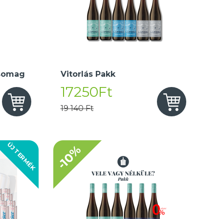
somag
Vitorlás Pakk
17250Ft
19 140 Ft
ÚJ TERMÉK
-10%