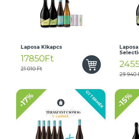
Laposa Kikapcs
Laposa
Select
17850Ft
245
21 010 Ft
29 940 
ÚJ TERMÉK
-17%
-15%