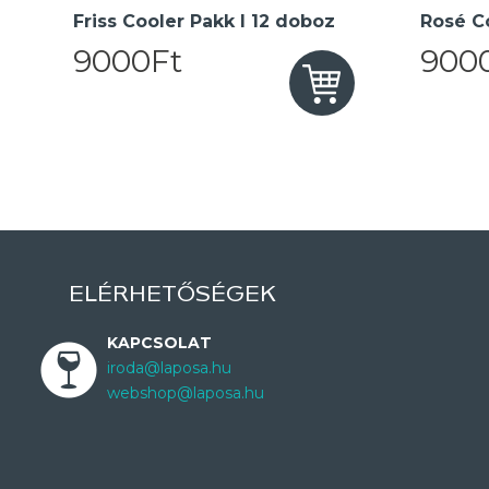
Friss Cooler Pakk I 12 doboz
Rosé Co
9000Ft
900
ELÉRHETŐSÉGEK
KAPCSOLAT
iroda@laposa.hu
webshop@laposa.hu