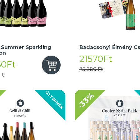
 Summer Sparkling
Badacsonyi Élmény C
ion
21570Ft
50Ft
25 380 Ft
Ft
ÚJ TERMÉK
-33%