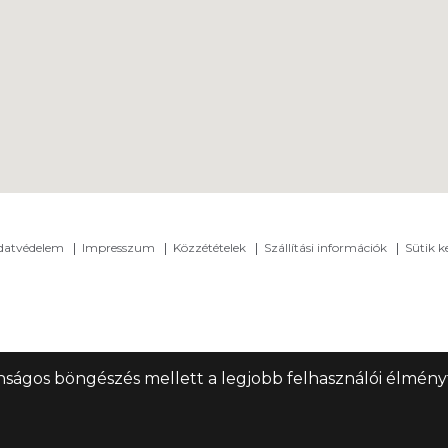
adatvédelem
Impresszum
Közzétételek
Szállítási információk
Sütik k
nságos böngészés mellett a legjobb felhasználói élményt