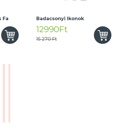
 Fa
Badacsonyi Ikonok
12990Ft
15 270 Ft