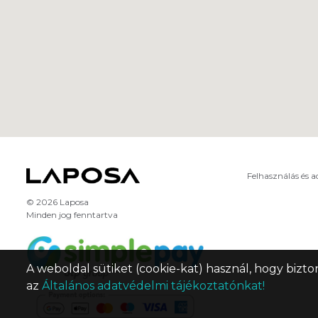
Felhasználás és 
© 2026 Laposa
Minden jog fenntartva
A weboldal sütiket (cookie-kat) használ, hogy bizto
az
Általános adatvédelmi tájékoztatónkat!