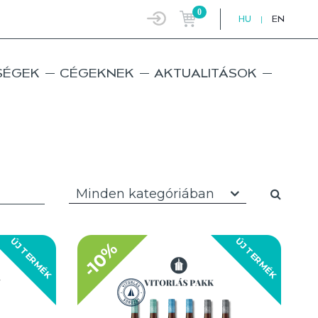
0
HU
|
EN
SÉGEK
CÉGEKNEK
AKTUALITÁSOK
Minden kategóriában
ÚJ TERMÉK
ÚJ TERMÉK
-10%