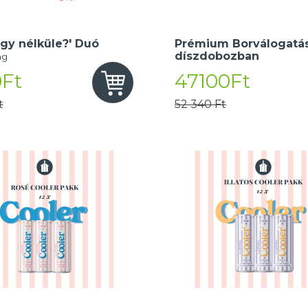
gy nélküle?' Duó
Prémium Borválogatás
díszdobozban
ng
Ft
47100Ft
t
52 340 Ft