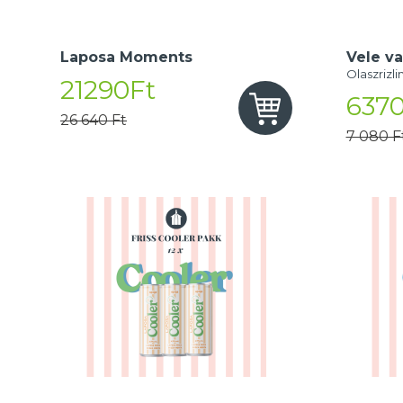
Laposa Moments
Vele va
Olaszrizli
21290Ft
6370
26 640 Ft
7 080 F