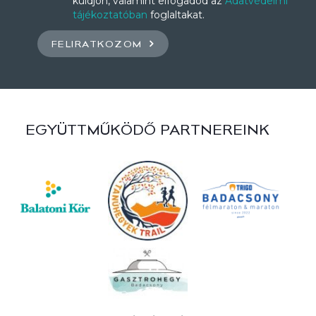
küldjön, valamint elfogadod az
Adatvédelmi
tájékoztatóban
foglaltakat.
FELIRATKOZOM
EGYÜTTMŰKÖDŐ PARTNEREINK