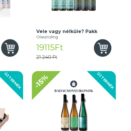
Vele vagy nélküle? Pakk
Olaszrizling
19115Ft
21 240 Ft
ÚJ TERMÉK
ÚJ TERMÉK
-15%