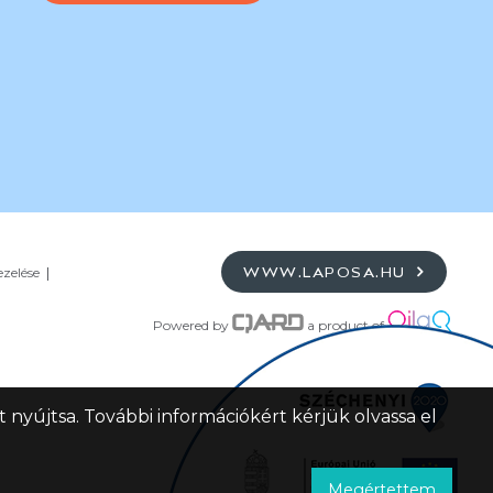
ezelése
WWW.LAPOSA.HU
Powered by
a product of
 nyújtsa. További információkért kérjük olvassa el
Megértettem