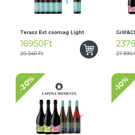
Terasz Est csomag Light
Grill&C
16950Ft
237
20 340 Ft
27 990 
-20%
-10%