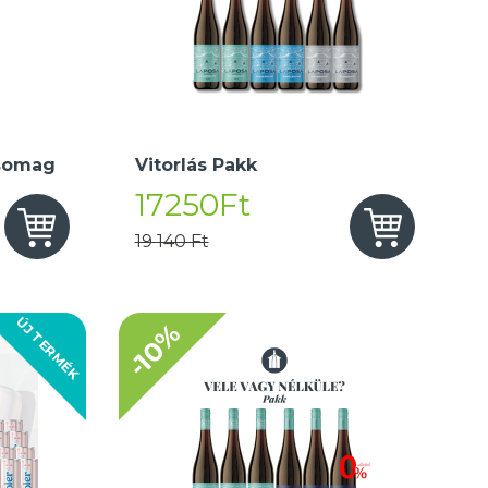
somag
Vitorlás Pakk
17250Ft
19 140 Ft
ÚJ TERMÉK
-10%