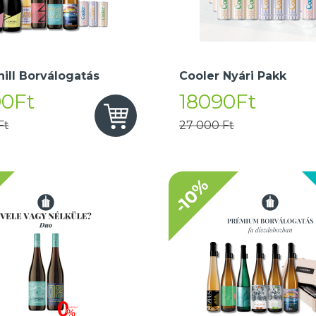
hill Borválogatás
Cooler Nyári Pakk
90Ft
18090Ft
Ft
27 000 Ft
-10%