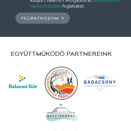
küldjön, valamint elfogadod az
Adatvédelmi
tájékoztatóban
foglaltakat.
FELIRATKOZOM
EGYÜTTMŰKÖDŐ PARTNEREINK