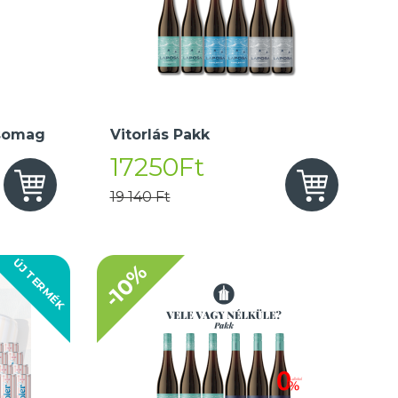
somag
Vitorlás Pakk
17250Ft
19 140 Ft
ÚJ TERMÉK
-10%