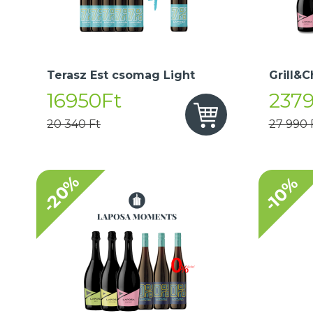
Terasz Est csomag Light
Grill&C
16950Ft
237
20 340 Ft
27 990 
-20%
-10%