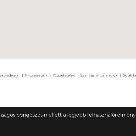
adatvédelem
Impresszum
Közzétételek
Szállítási információk
Sütik k
nságos böngészés mellett a legjobb felhasználói élményt