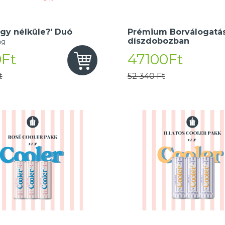
gy nélküle?' Duó
Prémium Borválogatás
díszdobozban
ng
Ft
47100Ft
t
52 340 Ft