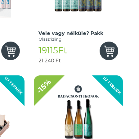
Vele vagy nélküle? Pakk
Olaszrizling
19115Ft
21 240 Ft
ÚJ TERMÉK
ÚJ TERMÉK
-15%