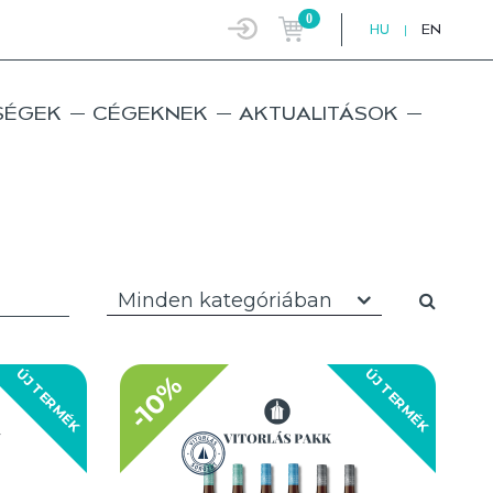
0
HU
|
EN
SÉGEK
CÉGEKNEK
AKTUALITÁSOK
Minden kategóriában
ÚJ TERMÉK
ÚJ TERMÉK
-10%