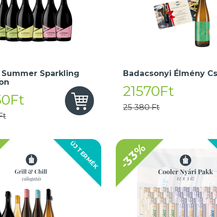
 Summer Sparkling
Badacsonyi Élmény C
ion
21570Ft
50Ft
25 380 Ft
Ft
ÚJ TERMÉK
-33%