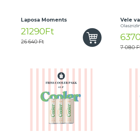
Laposa Moments
Vele va
Olaszrizli
21290Ft
6370
26 640 Ft
7 080 F