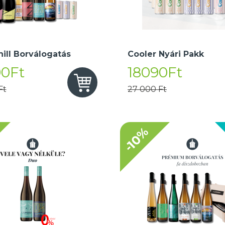
hill Borválogatás
Cooler Nyári Pakk
90Ft
18090Ft
Ft
27 000 Ft
-10%