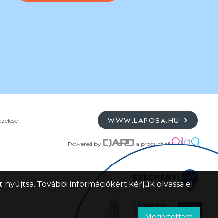
ezelése
WWW.LAPOSA.HU
Powered by
a product of
 nyújtsa. További információkért kérjük olvassa el
Megértettem