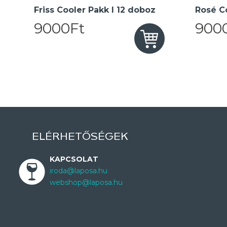
Friss Cooler Pakk I 12 doboz
Rosé Co
9000Ft
900
ELÉRHETŐSÉGEK
KAPCSOLAT
iroda@laposa.hu
webshop@laposa.hu