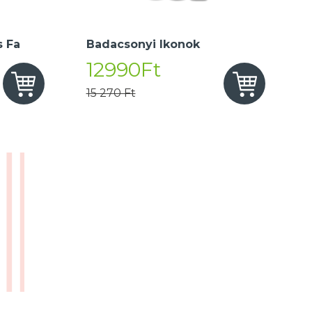
 Fa
Badacsonyi Ikonok
12990Ft
15 270 Ft