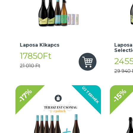
Laposa Kikapcs
Laposa
Select
17850Ft
245
21 010 Ft
29 940 
ÚJ TERMÉK
-17%
-15%