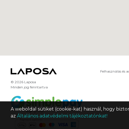
Felhasználás és 
© 2026 Laposa
Minden jog fenntartva
A weboldal sütiket (cookie-kat) használ, hogy bizto
az
Általános adatvédelmi tájékoztatónkat!