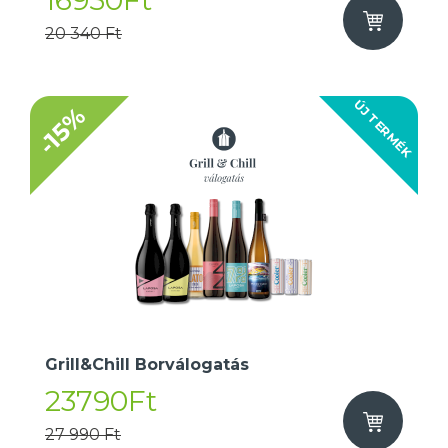
16950Ft
20 340 Ft
ÚJ TERMÉK
-15%
Grill&Chill Borválogatás
23790Ft
27 990 Ft