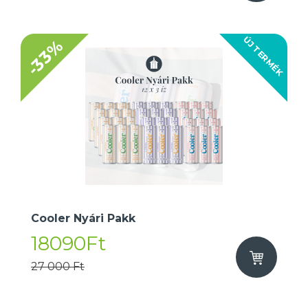
ÚJ TERMÉK
-33%
Cooler Nyári Pakk
18090Ft
27 000 Ft