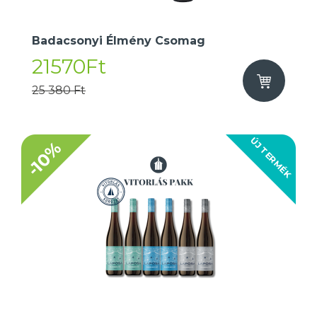
Badacsonyi Élmény Csomag
21570Ft
25 380 Ft
ÚJ TERMÉK
-10%