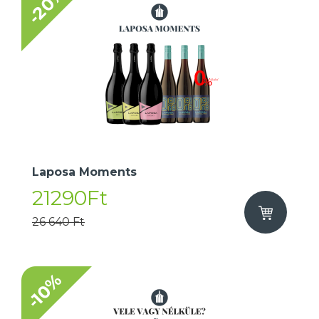
-20%
Laposa Moments
21290Ft
26 640 Ft
-10%