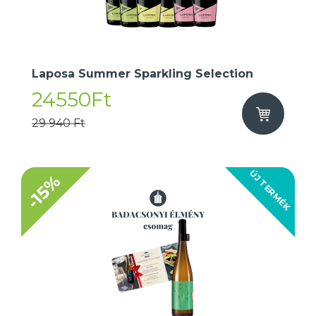
Laposa Summer Sparkling Selection
24550Ft
29 940 Ft
ÚJ TERMÉK
-15%