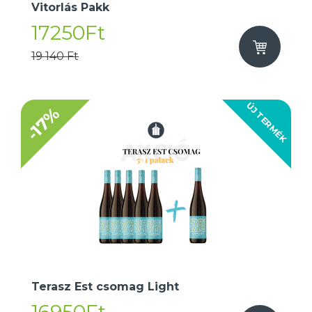
Vitorlás Pakk
17250Ft
19 140 Ft
ÚJ TERMÉK
-17%
Terasz Est csomag Light