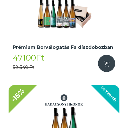
Prémium Borválogatás Fa díszdobozban
47100Ft
52 340 Ft
ÚJ TERMÉK
-15%