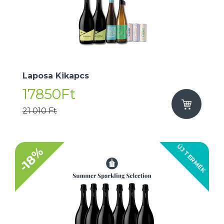
Laposa Kikapcs
17850Ft
21 010 Ft
ÚJ TERMÉK
-18%