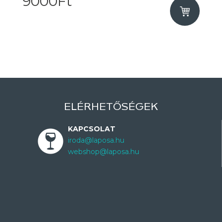
9000Ft
ELÉRHETŐSÉGEK
KAPCSOLAT
iroda@laposa.hu
webshop@laposa.hu