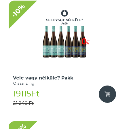
-10%
Vele vagy nélküle? Pakk
Olaszrizling
19115Ft
21 240 Ft