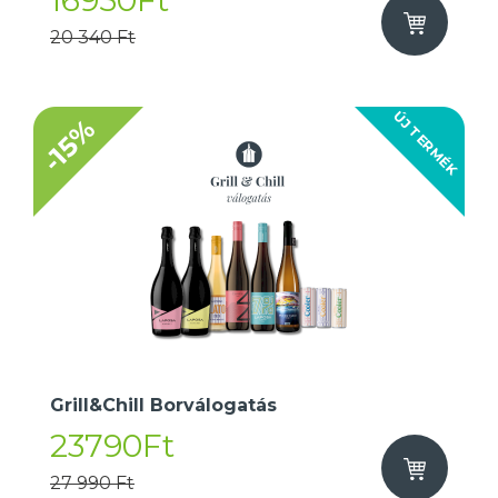
16950Ft
20 340 Ft
ÚJ TERMÉK
-15%
Grill&Chill Borválogatás
23790Ft
27 990 Ft