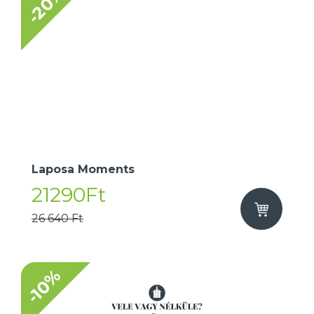
-20%
Laposa Moments
21290Ft
26 640 Ft
-10%