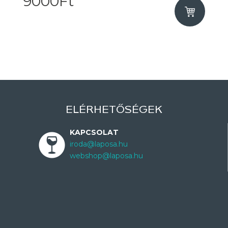
9000Ft
ELÉRHETŐSÉGEK
KAPCSOLAT
iroda@laposa.hu
webshop@laposa.hu