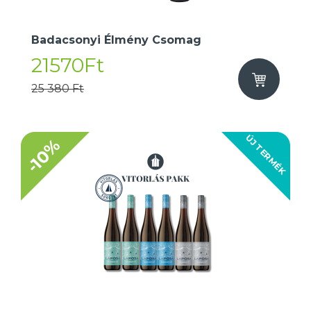
Badacsonyi Élmény Csomag
21570Ft
25 380 Ft
ÚJ TERMÉK
-10%