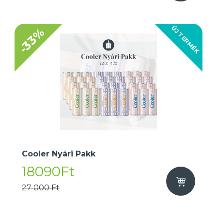
ÚJ TERMÉK
-33%
Cooler Nyári Pakk
18090Ft
27 000 Ft