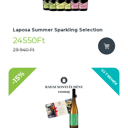
Laposa Summer Sparkling Selection
24550Ft
29 940 Ft
ÚJ TERMÉK
-15%