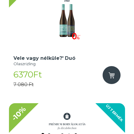
Vele vagy nélküle?' Duó
Olaszrizling
6370Ft
7 080 Ft
ÚJ TERMÉK
-10%