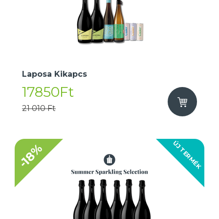
Laposa Kikapcs
17850Ft
21 010 Ft
ÚJ TERMÉK
-18%