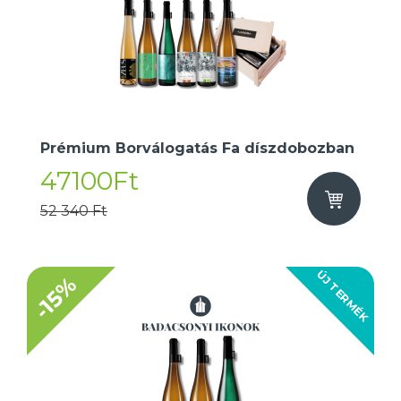
Prémium Borválogatás Fa díszdobozban
47100Ft
52 340 Ft
ÚJ TERMÉK
-15%