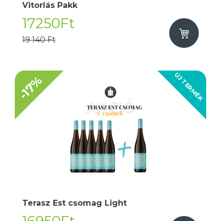
Vitorlás Pakk
17250Ft
19 140 Ft
ÚJ TERMÉK
-17%
Terasz Est csomag Light