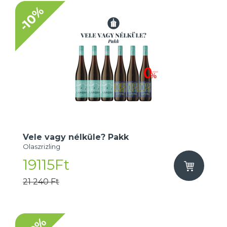
-10%
Vele vagy nélküle? Pakk
Olaszrizling
19115Ft
21 240 Ft