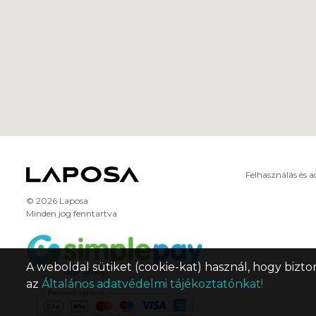
Felhasználás és 
© 2026 Laposa
Minden jog fenntartva
A weboldal sütiket (cookie-kat) használ, hogy bizto
az
Általános adatvédelmi tájékoztatónkat!