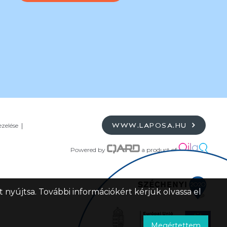
ezelése
WWW.LAPOSA.HU
Powered by
a product of
 nyújtsa. További információkért kérjük olvassa el
Megértettem