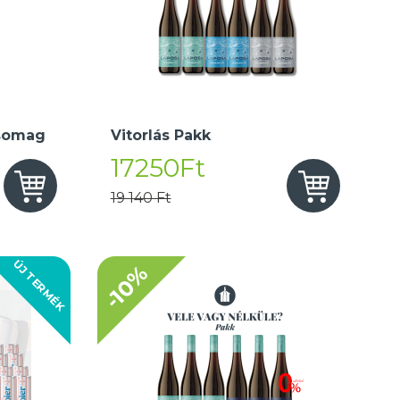
somag
Vitorlás Pakk
17250Ft
19 140 Ft
ÚJ TERMÉK
-10%