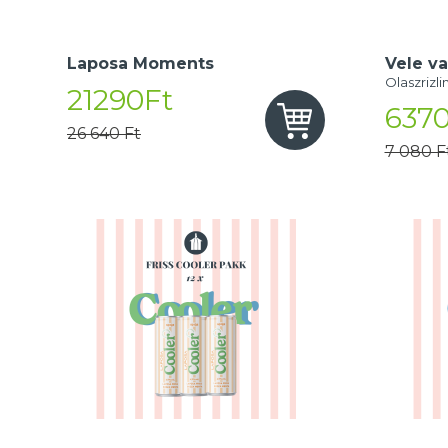
Laposa Moments
Vele va
Olaszrizli
21290Ft
6370
26 640 Ft
7 080 F