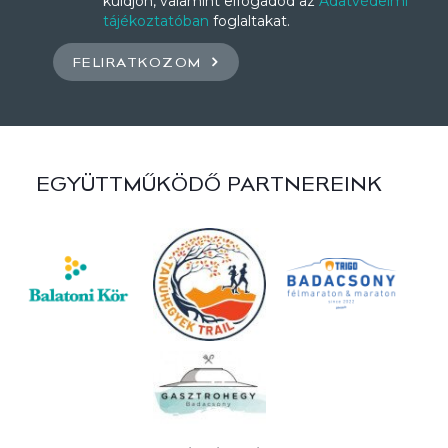
küldjön, valamint elfogadod az
Adatvédelmi
tájékoztatóban
foglaltakat.
FELIRATKOZOM
EGYÜTTMŰKÖDŐ PARTNEREINK