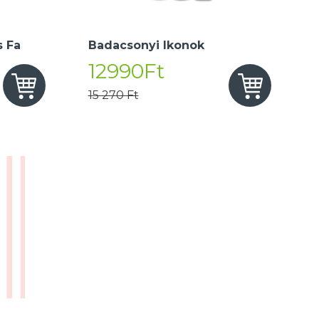
 Fa
Badacsonyi Ikonok
12990Ft
15 270 Ft