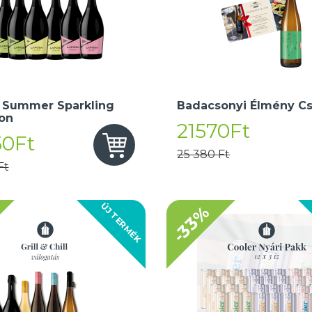
 Summer Sparkling
Badacsonyi Élmény C
ion
21570Ft
50Ft
25 380 Ft
Ft
ÚJ TERMÉK
-33%