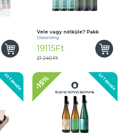
Vele vagy nélküle? Pakk
Olaszrizling
19115Ft
21 240 Ft
ÚJ TERMÉK
ÚJ TERMÉK
-15%