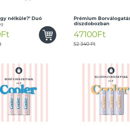
gy nélküle?' Duó
Prémium Borválogatás
díszdobozban
ng
Ft
47100Ft
t
52 340 Ft