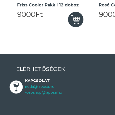
Friss Cooler Pakk I 12 doboz
Rosé Co
9000Ft
900
ELÉRHETŐSÉGEK
KAPCSOLAT
iroda@laposa.hu
webshop@laposa.hu