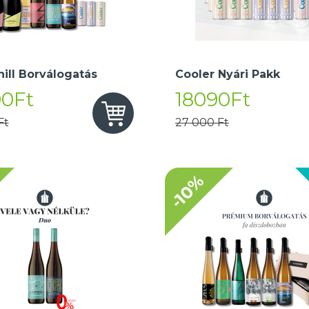
hill Borválogatás
Cooler Nyári Pakk
90Ft
18090Ft
Ft
27 000 Ft
-10%