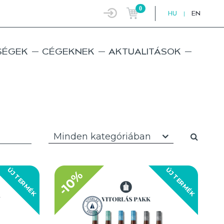
0
HU
|
EN
SÉGEK
CÉGEKNEK
AKTUALITÁSOK
Minden kategóriában
ÚJ TERMÉK
ÚJ TERMÉK
-10%