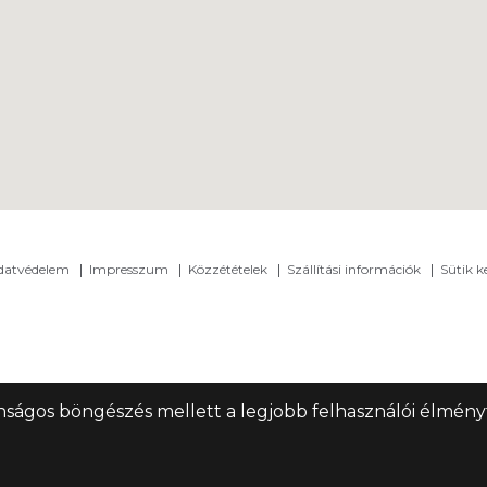
adatvédelem
Impresszum
Közzétételek
Szállítási információk
Sütik k
nságos böngészés mellett a legjobb felhasználói élményt