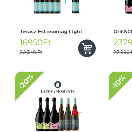
Terasz Est csomag Light
Grill&C
16950Ft
237
20 340 Ft
27 990 
-20%
-10%