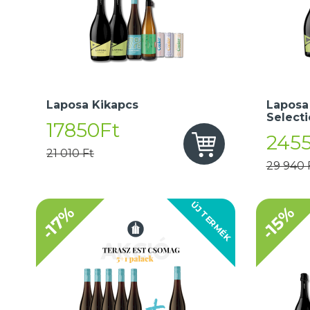
Laposa Kikapcs
Laposa
Select
17850Ft
245
21 010 Ft
29 940 
ÚJ TERMÉK
-17%
-15%