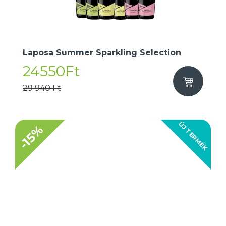
Laposa Summer Sparkling Selection
24550Ft
29 940 Ft
ÚJ TERMÉK
-15%