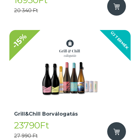
16950Ft
20 340 Ft
ÚJ TERMÉK
-15%
Grill&Chill Borválogatás
23790Ft
27 990 Ft