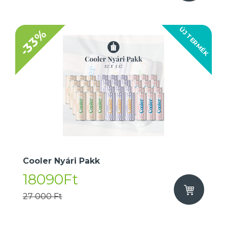
ÚJ TERMÉK
-33%
Cooler Nyári Pakk
18090Ft
27 000 Ft