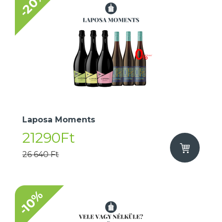
-20%
Laposa Moments
21290Ft
26 640 Ft
-10%