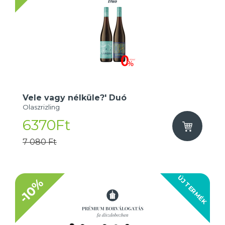
Vele vagy nélküle?' Duó
Olaszrizling
6370Ft
7 080 Ft
ÚJ TERMÉK
-10%