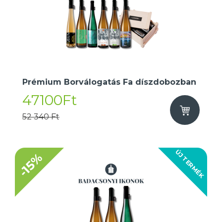
Prémium Borválogatás Fa díszdobozban
47100Ft
52 340 Ft
ÚJ TERMÉK
-15%