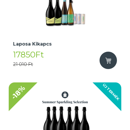
Laposa Kikapcs
17850Ft
21 010 Ft
ÚJ TERMÉK
-18%