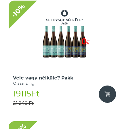
-10%
Vele vagy nélküle? Pakk
Olaszrizling
19115Ft
21 240 Ft