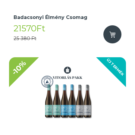
Badacsonyi Élmény Csomag
21570Ft
25 380 Ft
ÚJ TERMÉK
-10%