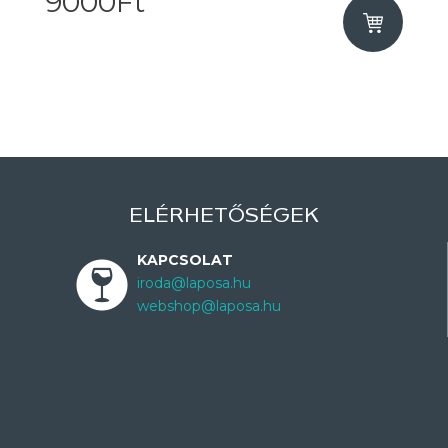
9000Ft
ELÉRHETŐSÉGEK
KAPCSOLAT
iroda@laposa.hu
webshop@laposa.hu