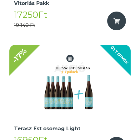
Vitorlás Pakk
17250Ft
19 140 Ft
ÚJ TERMÉK
-17%
Terasz Est csomag Light