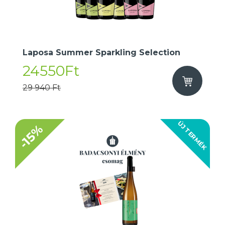
Laposa Summer Sparkling Selection
24550Ft
29 940 Ft
ÚJ TERMÉK
-15%