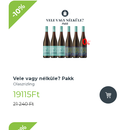
-10%
Vele vagy nélküle? Pakk
Olaszrizling
19115Ft
21 240 Ft