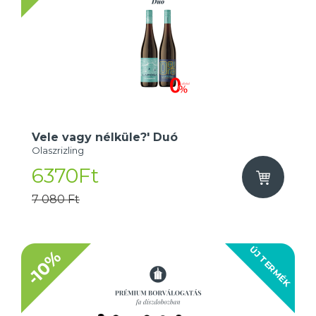
Vele vagy nélküle?' Duó
Olaszrizling
6370Ft
7 080 Ft
ÚJ TERMÉK
-10%