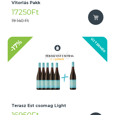
Vitorlás Pakk
17250Ft
19 140 Ft
ÚJ TERMÉK
-17%
Terasz Est csomag Light