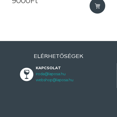
9000Ft
ELÉRHETŐSÉGEK
KAPCSOLAT
iroda@laposa.hu
webshop@laposa.hu