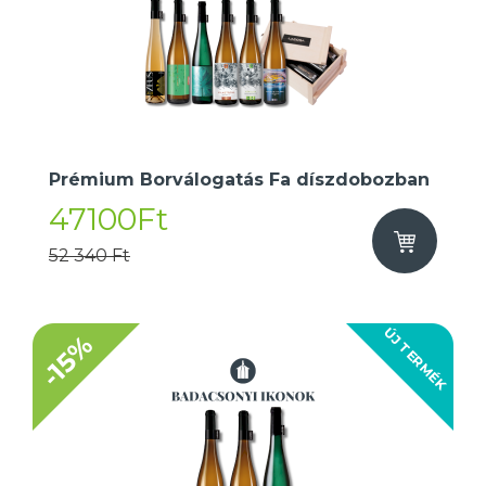
Prémium Borválogatás Fa díszdobozban
47100Ft
52 340 Ft
ÚJ TERMÉK
-15%