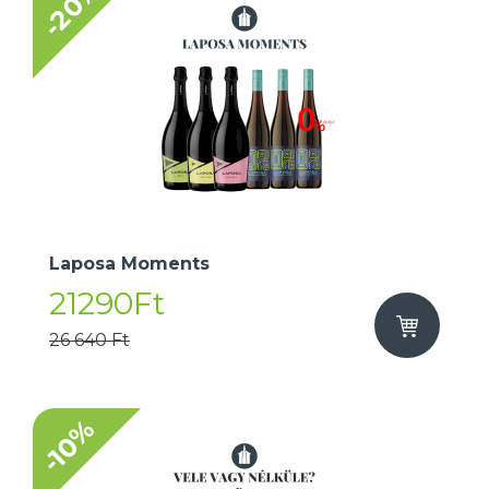
-20%
Laposa Moments
21290Ft
26 640 Ft
-10%