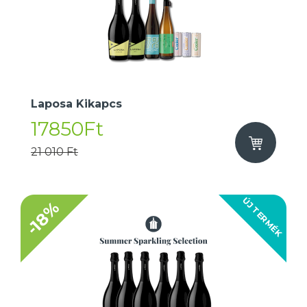
Laposa Kikapcs
17850Ft
21 010 Ft
ÚJ TERMÉK
-18%