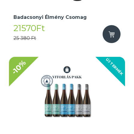
Badacsonyi Élmény Csomag
21570Ft
25 380 Ft
ÚJ TERMÉK
-10%