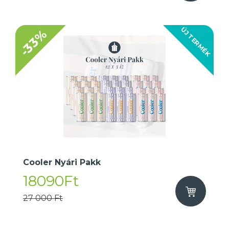
ÚJ TERMÉK
-33%
Cooler Nyári Pakk
18090Ft
27 000 Ft