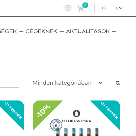
0
HU
|
EN
SÉGEK
CÉGEKNEK
AKTUALITÁSOK
Minden kategóriában
ÚJ TERMÉK
ÚJ TERMÉK
-10%