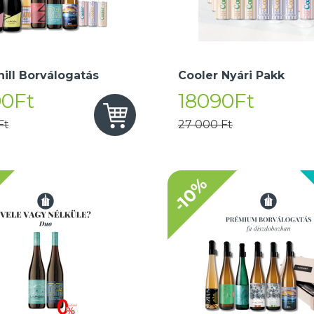
hill Borválogatás
Cooler Nyári Pakk
90Ft
18090Ft
Ft
27 000 Ft
-10%