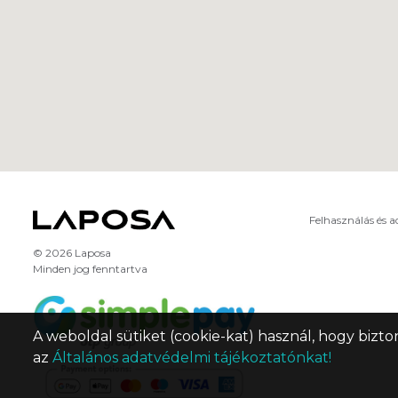
Felhasználás és 
© 2026 Laposa
Minden jog fenntartva
A weboldal sütiket (cookie-kat) használ, hogy bizto
az
Általános adatvédelmi tájékoztatónkat!