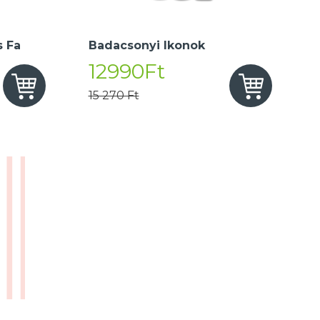
 Fa
Badacsonyi Ikonok
12990Ft
15 270 Ft