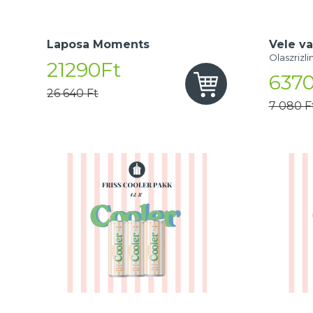
Laposa Moments
Vele va
Olaszrizli
21290Ft
6370
26 640 Ft
7 080 F