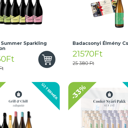
 Summer Sparkling
Badacsonyi Élmény C
ion
21570Ft
50Ft
25 380 Ft
Ft
ÚJ TERMÉK
-33%