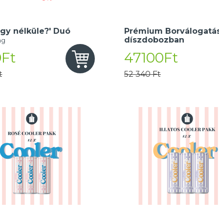
gy nélküle?' Duó
Prémium Borválogatás
díszdobozban
ng
Ft
47100Ft
t
52 340 Ft