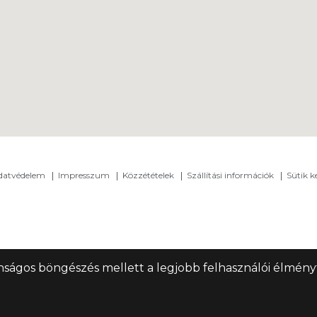
adatvédelem
Impresszum
Közzétételek
Szállítási információk
Sütik k
nságos böngészés mellett a legjobb felhasználói élményt