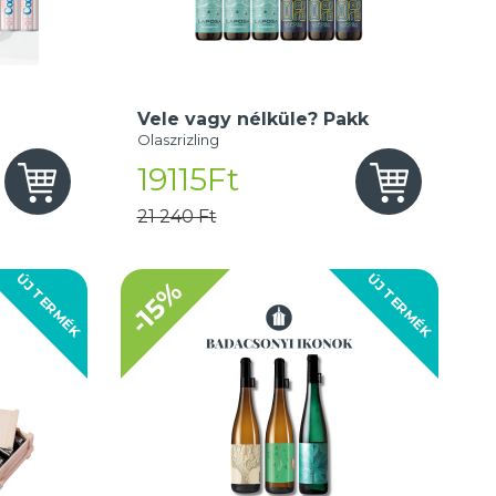
Vele vagy nélküle? Pakk
Olaszrizling
19115Ft
21 240 Ft
ÚJ TERMÉK
ÚJ TERMÉK
-15%