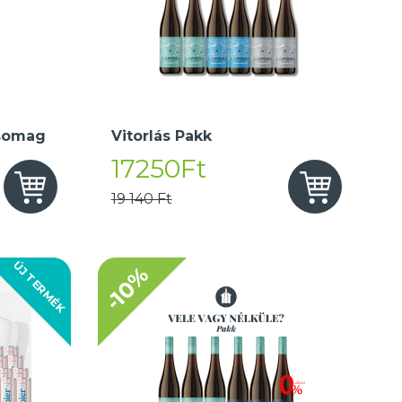
somag
Vitorlás Pakk
17250Ft
19 140 Ft
ÚJ TERMÉK
-10%