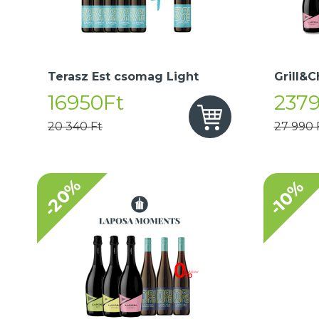
Terasz Est csomag Light
Grill&C
16950Ft
237
20 340 Ft
27 990 
-20%
-10%