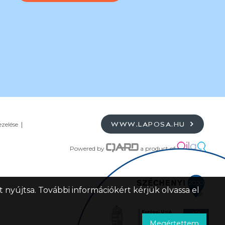
ezelése
WWW.LAPOSA.HU
Powered by
a product of
 nyújtsa. További információkért kérjük olvassa el
Megértettem