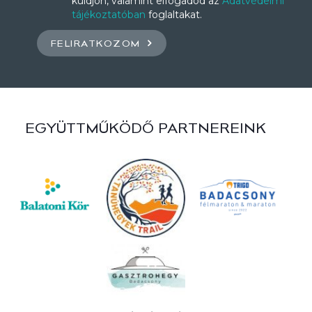
küldjön, valamint elfogadod az
Adatvédelmi
tájékoztatóban
foglaltakat.
FELIRATKOZOM
EGYÜTTMŰKÖDŐ PARTNEREINK