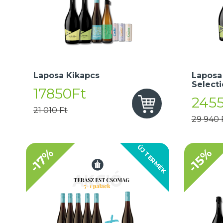
Laposa Kikapcs
Laposa
Select
17850Ft
245
21 010 Ft
29 940 
ÚJ TERMÉK
-17%
-15%