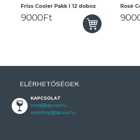
Friss Cooler Pakk I 12 doboz
Rosé Co
9000Ft
900
ELÉRHETŐSÉGEK
KAPCSOLAT
iroda@laposa.hu
webshop@laposa.hu