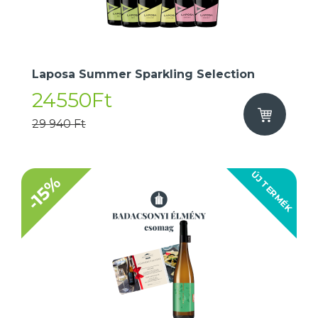
Laposa Summer Sparkling Selection
24550Ft
29 940 Ft
ÚJ TERMÉK
-15%