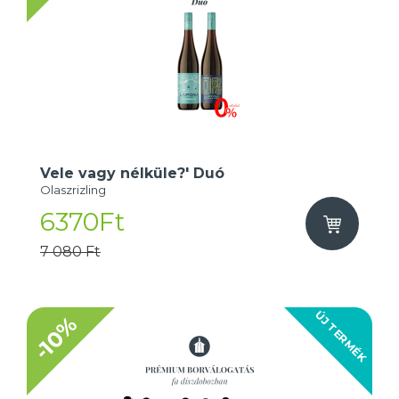
Vele vagy nélküle?' Duó
Olaszrizling
6370Ft
7 080 Ft
ÚJ TERMÉK
-10%