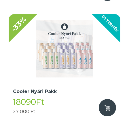
ÚJ TERMÉK
-33%
Cooler Nyári Pakk
18090Ft
27 000 Ft