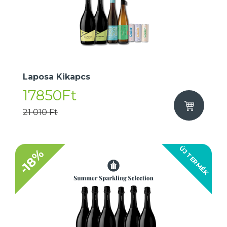
Laposa Kikapcs
17850Ft
21 010 Ft
ÚJ TERMÉK
-18%