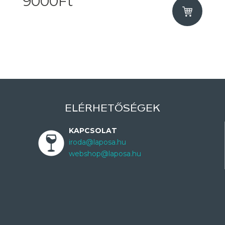
9000Ft
ELÉRHETŐSÉGEK
KAPCSOLAT
iroda@laposa.hu
webshop@laposa.hu