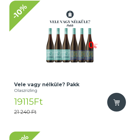
-10%
Vele vagy nélküle? Pakk
Olaszrizling
19115Ft
21 240 Ft