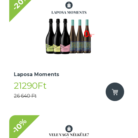
-20%
Laposa Moments
21290Ft
26 640 Ft
-10%