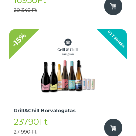
16950Ft
20 340 Ft
ÚJ TERMÉK
-15%
Grill&Chill Borválogatás
23790Ft
27 990 Ft