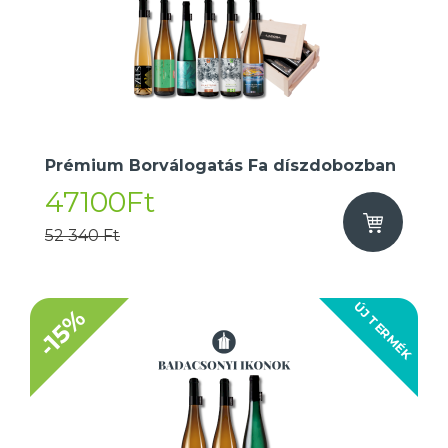
Prémium Borválogatás Fa díszdobozban
47100Ft
52 340 Ft
ÚJ TERMÉK
-15%