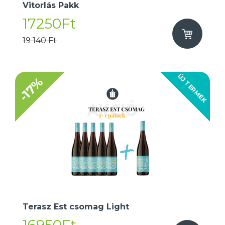
Vitorlás Pakk
17250Ft
19 140 Ft
ÚJ TERMÉK
-17%
Terasz Est csomag Light