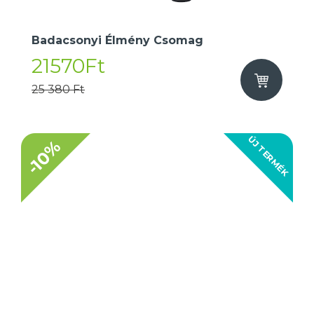
Badacsonyi Élmény Csomag
21570Ft
25 380 Ft
ÚJ TERMÉK
-10%