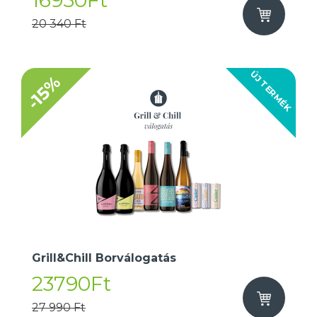
16950Ft
20 340 Ft
ÚJ TERMÉK
-15%
Grill&Chill Borválogatás
23790Ft
27 990 Ft