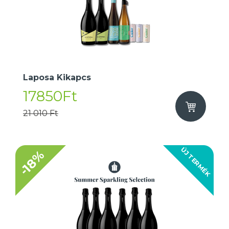
Laposa Kikapcs
17850Ft
21 010 Ft
ÚJ TERMÉK
-18%