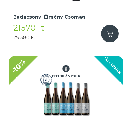
Badacsonyi Élmény Csomag
21570Ft
25 380 Ft
ÚJ TERMÉK
-10%