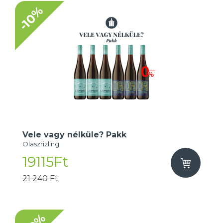
-10%
Vele vagy nélküle? Pakk
Olaszrizling
19115Ft
21 240 Ft