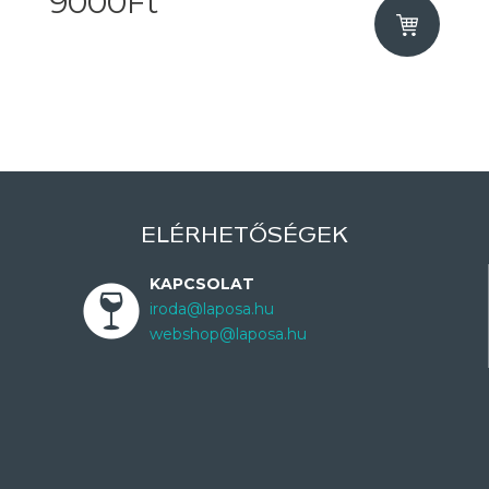
9000Ft
ELÉRHETŐSÉGEK
KAPCSOLAT
iroda@laposa.hu
webshop@laposa.hu