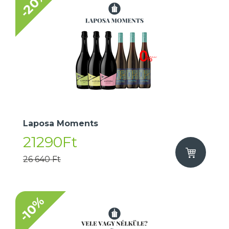
-20%
Laposa Moments
21290Ft
26 640 Ft
-10%