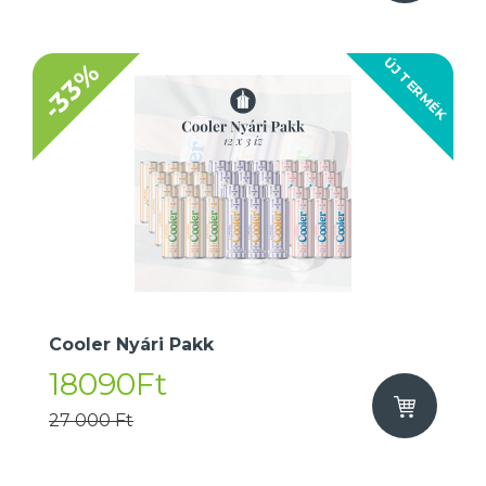
ÚJ TERMÉK
-33%
Cooler Nyári Pakk
18090Ft
27 000 Ft