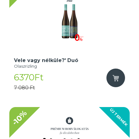
Vele vagy nélküle?' Duó
Olaszrizling
6370Ft
7 080 Ft
ÚJ TERMÉK
-10%