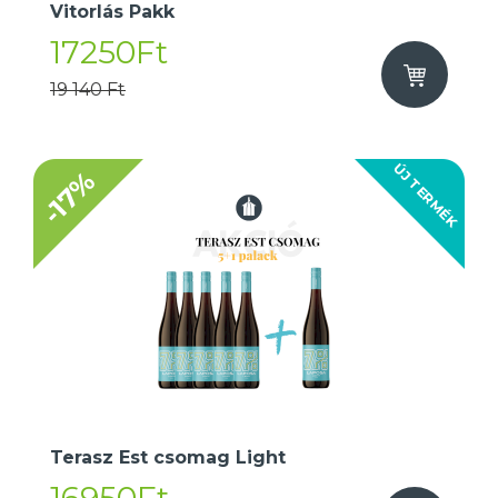
Vitorlás Pakk
17250Ft
19 140 Ft
ÚJ TERMÉK
-17%
Terasz Est csomag Light