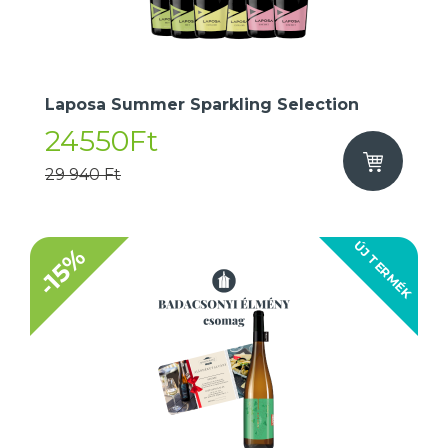
Laposa Summer Sparkling Selection
24550Ft
29 940 Ft
ÚJ TERMÉK
-15%