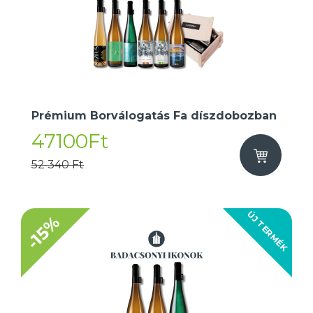
Prémium Borválogatás Fa díszdobozban
47100Ft
52 340 Ft
ÚJ TERMÉK
-15%