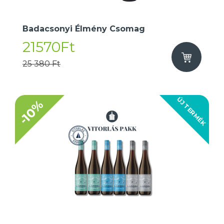
Badacsonyi Élmény Csomag
21570Ft
25 380 Ft
ÚJ TERMÉK
-10%