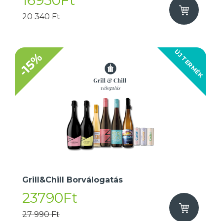
16950Ft
20 340 Ft
ÚJ TERMÉK
-15%
Grill&Chill Borválogatás
23790Ft
27 990 Ft