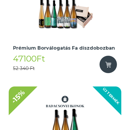
Prémium Borválogatás Fa díszdobozban
47100Ft
52 340 Ft
ÚJ TERMÉK
-15%