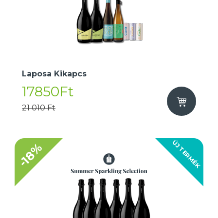
Laposa Kikapcs
17850Ft
21 010 Ft
ÚJ TERMÉK
-18%