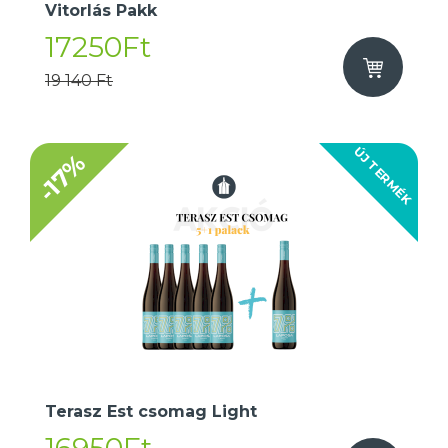
Vitorlás Pakk
17250Ft
19 140 Ft
ÚJ TERMÉK
-17%
Terasz Est csomag Light