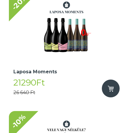
-20%
Laposa Moments
21290Ft
26 640 Ft
-10%