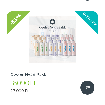
ÚJ TERMÉK
-33%
Cooler Nyári Pakk
18090Ft
27 000 Ft