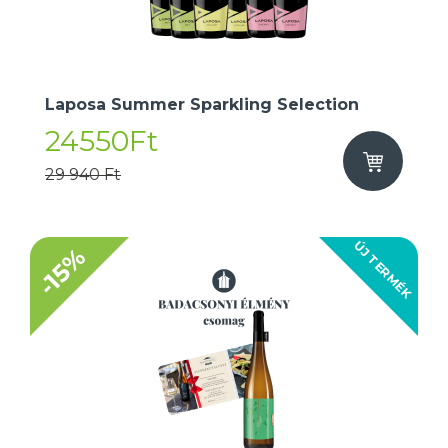
Laposa Summer Sparkling Selection
24550Ft
29 940 Ft
ÚJ TERMÉK
-15%