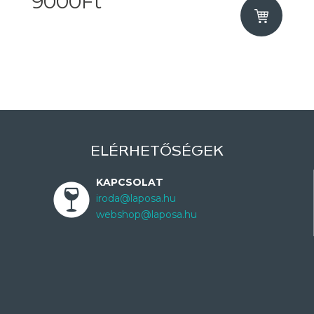
9000Ft
ELÉRHETŐSÉGEK
KAPCSOLAT
iroda@laposa.hu
webshop@laposa.hu