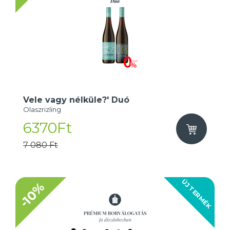
Vele vagy nélküle?' Duó
Olaszrizling
6370Ft
7 080 Ft
ÚJ TERMÉK
-10%