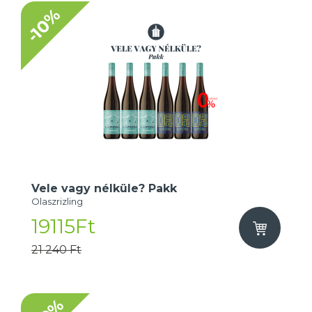
-10%
Vele vagy nélküle? Pakk
Olaszrizling
19115Ft
21 240 Ft