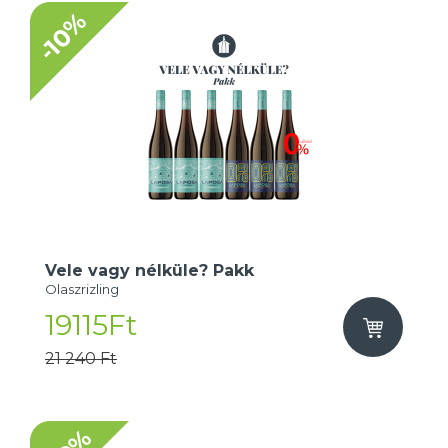
-10%
Vele vagy nélküle? Pakk
Olaszrizling
19115Ft
21 240 Ft