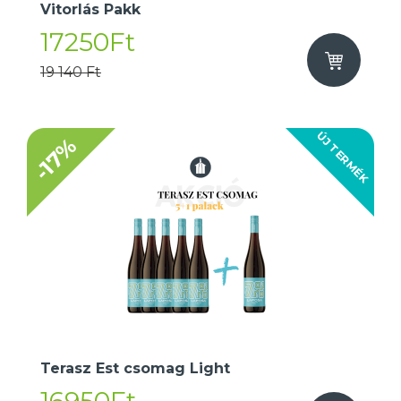
Vitorlás Pakk
17250Ft
19 140 Ft
ÚJ TERMÉK
-17%
Terasz Est csomag Light