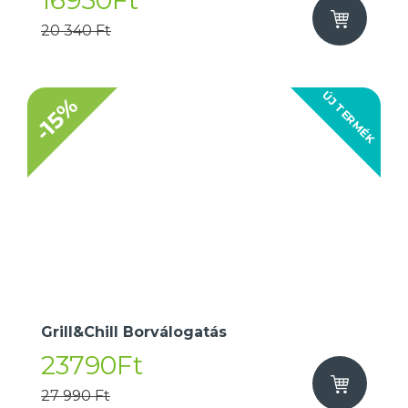
16950Ft
20 340 Ft
ÚJ TERMÉK
-15%
Grill&Chill Borválogatás
23790Ft
27 990 Ft