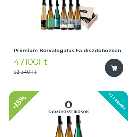
Prémium Borválogatás Fa díszdobozban
47100Ft
52 340 Ft
ÚJ TERMÉK
-15%