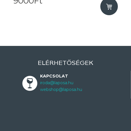
9000Ft
ELÉRHETŐSÉGEK
KAPCSOLAT
iroda@laposa.hu
webshop@laposa.hu