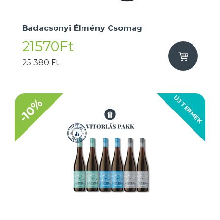
Badacsonyi Élmény Csomag
21570Ft
25 380 Ft
ÚJ TERMÉK
-10%