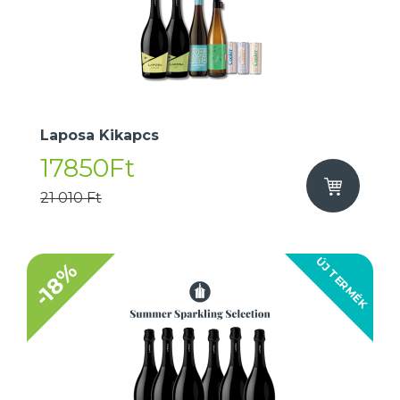
Laposa Kikapcs
17850Ft
21 010 Ft
ÚJ TERMÉK
-18%