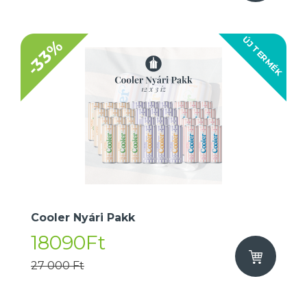
ÚJ TERMÉK
-33%
Cooler Nyári Pakk
18090Ft
27 000 Ft