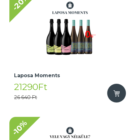
-20%
Laposa Moments
21290Ft
26 640 Ft
-10%