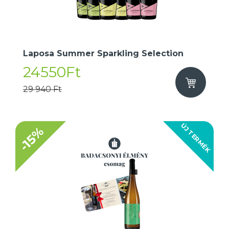
Laposa Summer Sparkling Selection
24550Ft
29 940 Ft
ÚJ TERMÉK
-15%