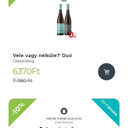
Vele vagy nélküle?' Duó
Olaszrizling
6370Ft
7 080 Ft
ÚJ TERMÉK
-10%