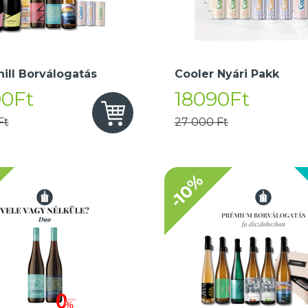
hill Borválogatás
Cooler Nyári Pakk
90Ft
18090Ft
Ft
27 000 Ft
-10%