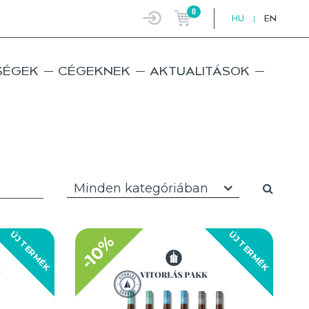
0
HU
|
EN
SÉGEK
CÉGEKNEK
AKTUALITÁSOK
Minden kategóriában
ÚJ TERMÉK
ÚJ TERMÉK
-10%