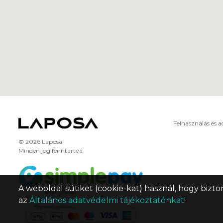
Felhasználás és 
© 2026 Laposa
Minden jog fenntartva
A weboldal sütiket (cookie-kat) használ, hogy bizto
az
Általános adatvédelmi tájékoztatónkat!