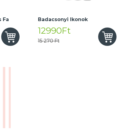
 Fa
Badacsonyi Ikonok
12990Ft
15 270 Ft