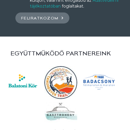
küldjön, valamint elfogadod az
Adatvédelmi
tájékoztatóban
foglaltakat.
FELIRATKOZOM
EGYÜTTMŰKÖDŐ PARTNEREINK