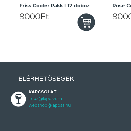
Friss Cooler Pakk I 12 doboz
Rosé Co
9000Ft
900
ELÉRHETŐSÉGEK
KAPCSOLAT
iroda@laposa.hu
webshop@laposa.hu