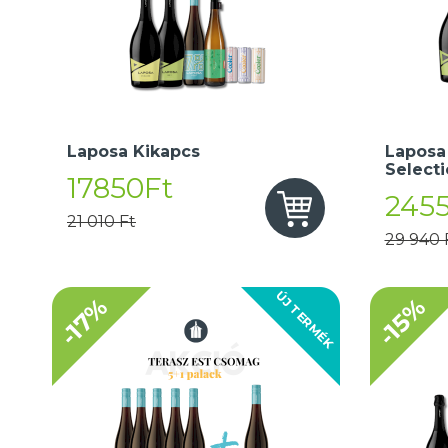
Laposa Kikapcs
Laposa
Select
17850Ft
245
21 010 Ft
29 940 
ÚJ TERMÉK
-17%
-15%