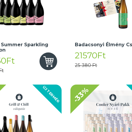
 Summer Sparkling
Badacsonyi Élmény C
ion
21570Ft
50Ft
25 380 Ft
Ft
ÚJ TERMÉK
-33%