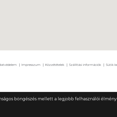
adatvédelem
Impresszum
Közzétételek
Szállítási információk
Sütik k
nságos böngészés mellett a legjobb felhasználói élményt