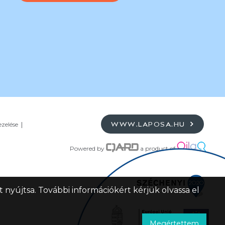
ezelése
WWW.LAPOSA.HU
Powered by
a product of
 nyújtsa. További információkért kérjük olvassa el
Megértettem