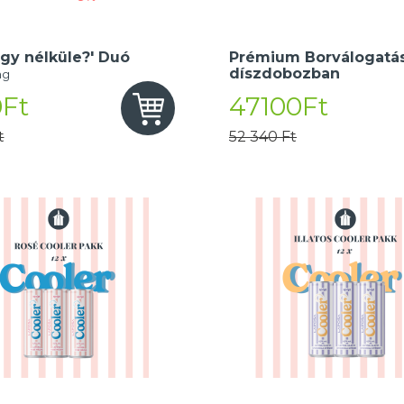
gy nélküle?' Duó
Prémium Borválogatás
díszdobozban
ng
Ft
47100Ft
t
52 340 Ft