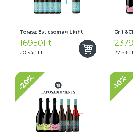
Terasz Est csomag Light
Grill&C
16950Ft
237
20 340 Ft
27 990 
-20%
-10%