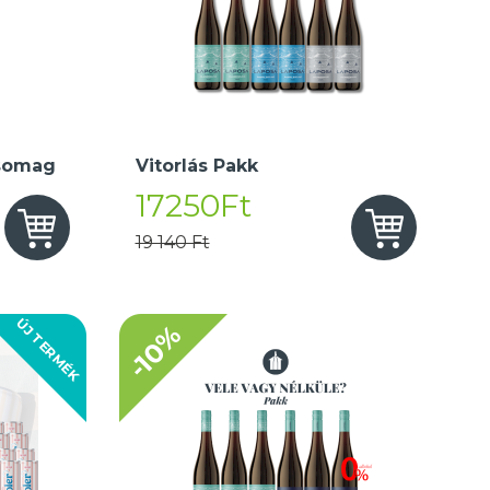
somag
Vitorlás Pakk
17250Ft
19 140 Ft
ÚJ TERMÉK
-10%