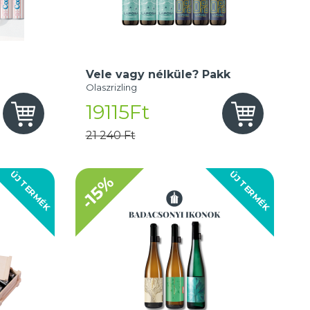
Vele vagy nélküle? Pakk
Olaszrizling
19115Ft
21 240 Ft
ÚJ TERMÉK
ÚJ TERMÉK
-15%