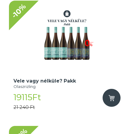
-10%
Vele vagy nélküle? Pakk
Olaszrizling
19115Ft
21 240 Ft