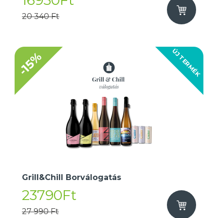
16950Ft
20 340 Ft
ÚJ TERMÉK
-15%
Grill&Chill Borválogatás
23790Ft
27 990 Ft