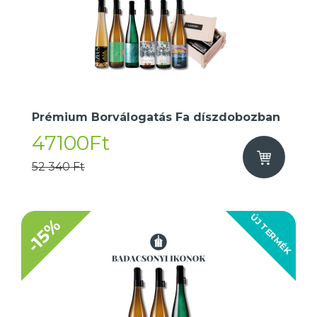
Prémium Borválogatás Fa díszdobozban
47100Ft
52 340 Ft
ÚJ TERMÉK
-15%