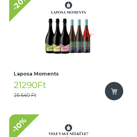
-20%
Laposa Moments
21290Ft
26 640 Ft
-10%