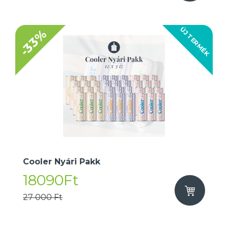
ÚJ TERMÉK
-33%
Cooler Nyári Pakk
18090Ft
27 000 Ft