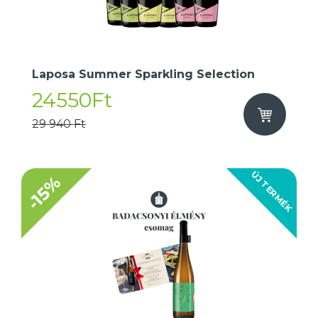
Laposa Summer Sparkling Selection
24550Ft
29 940 Ft
ÚJ TERMÉK
-15%