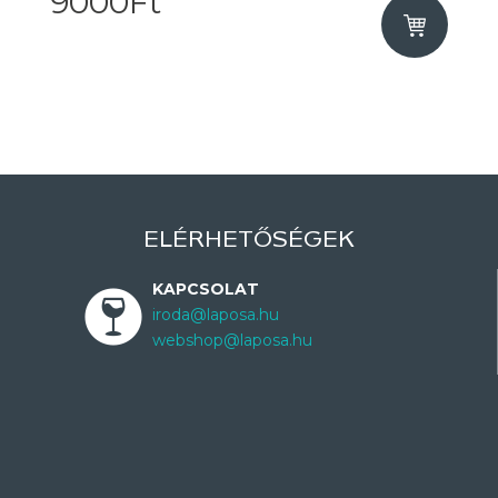
9000Ft
ELÉRHETŐSÉGEK
KAPCSOLAT
iroda@laposa.hu
webshop@laposa.hu