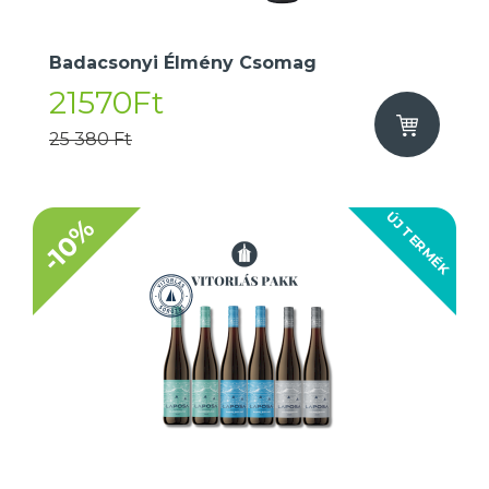
Badacsonyi Élmény Csomag
21570Ft
25 380 Ft
ÚJ TERMÉK
-10%