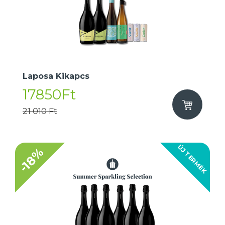
Laposa Kikapcs
17850Ft
21 010 Ft
ÚJ TERMÉK
-18%