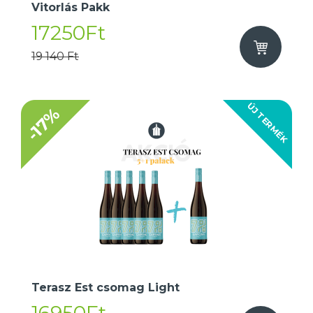
Vitorlás Pakk
17250Ft
19 140 Ft
ÚJ TERMÉK
-17%
Terasz Est csomag Light