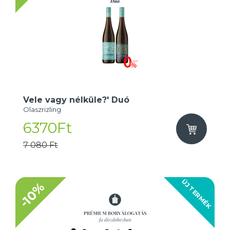
Vele vagy nélküle?' Duó
Olaszrizling
6370Ft
7 080 Ft
ÚJ TERMÉK
-10%