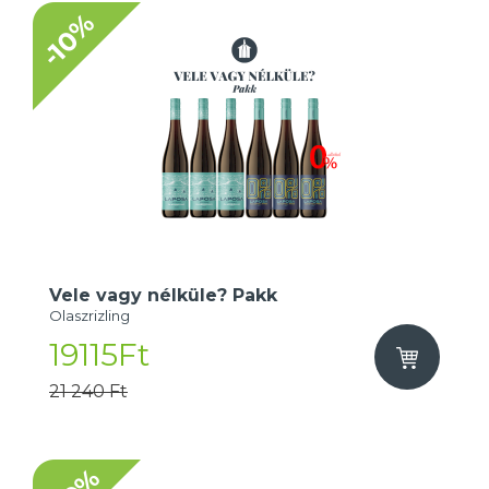
-10%
Vele vagy nélküle? Pakk
Olaszrizling
19115Ft
21 240 Ft