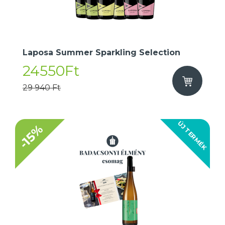
Laposa Summer Sparkling Selection
24550Ft
29 940 Ft
ÚJ TERMÉK
-15%