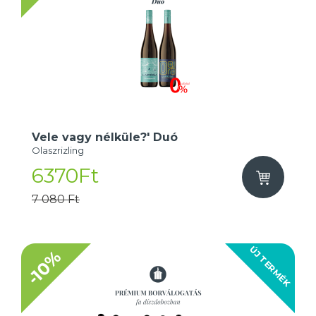
Vele vagy nélküle?' Duó
Olaszrizling
6370Ft
7 080 Ft
ÚJ TERMÉK
-10%