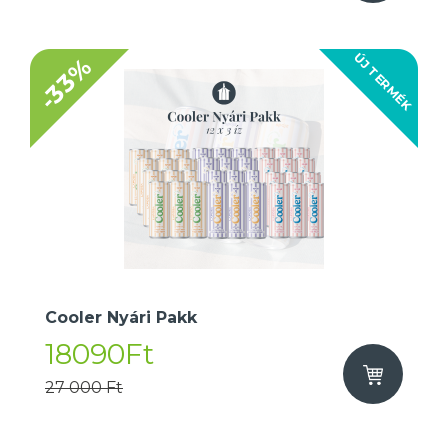
ÚJ TERMÉK
-33%
Cooler Nyári Pakk
18090Ft
27 000 Ft