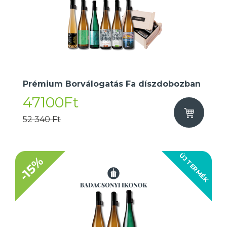
Prémium Borválogatás Fa díszdobozban
47100Ft
52 340 Ft
ÚJ TERMÉK
-15%