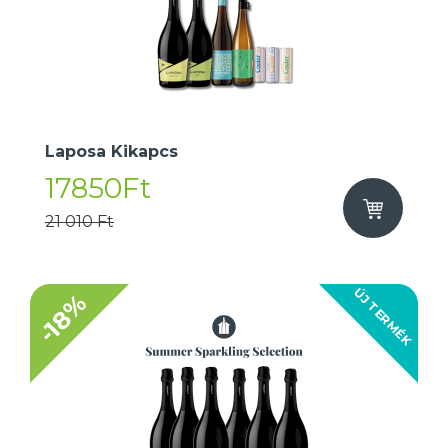
Laposa Kikapcs
17850Ft
21 010 Ft
ÚJ TERMÉK
-18%