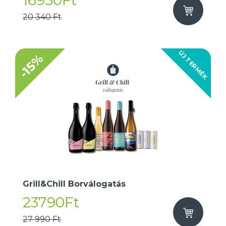
16950Ft
20 340 Ft
ÚJ TERMÉK
-15%
Grill&Chill Borválogatás
23790Ft
27 990 Ft