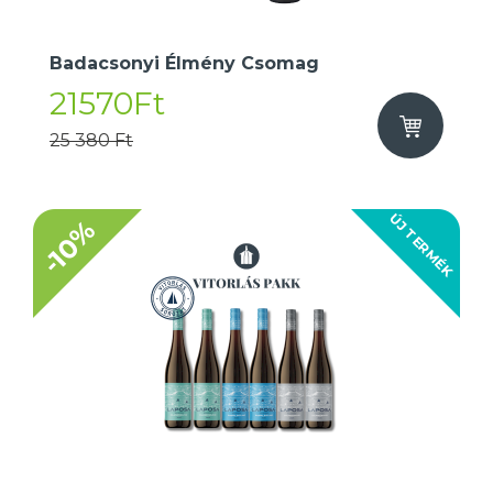
Badacsonyi Élmény Csomag
21570Ft
25 380 Ft
ÚJ TERMÉK
-10%