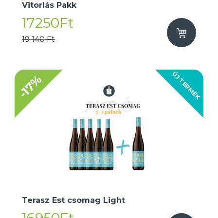
Vitorlás Pakk
17250Ft
19 140 Ft
ÚJ TERMÉK
-17%
Terasz Est csomag Light