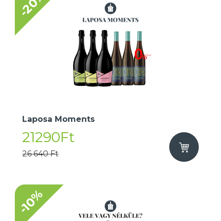
-20%
Laposa Moments
21290Ft
26 640 Ft
-10%