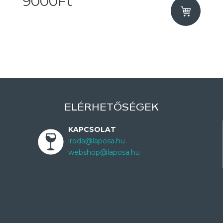
9000Ft
ELÉRHETŐSÉGEK
KAPCSOLAT
iroda@laposa.hu
webshop@laposa.hu