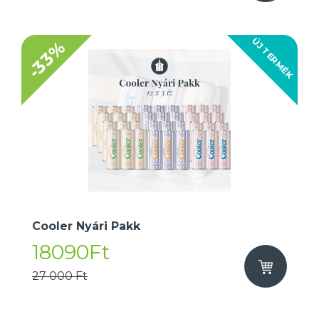
ÚJ TERMÉK
-33%
Cooler Nyári Pakk
18090Ft
27 000 Ft