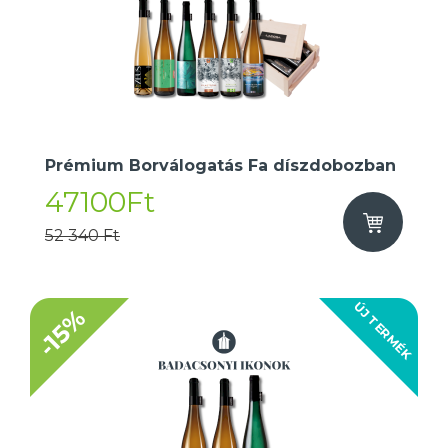
Prémium Borválogatás Fa díszdobozban
47100Ft
52 340 Ft
ÚJ TERMÉK
-15%