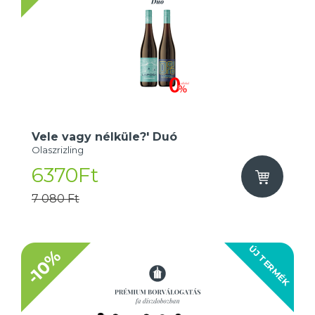
Vele vagy nélküle?' Duó
Olaszrizling
6370Ft
7 080 Ft
ÚJ TERMÉK
-10%