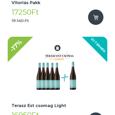
Vitorlás Pakk
17250Ft
19 140 Ft
ÚJ TERMÉK
-17%
Terasz Est csomag Light