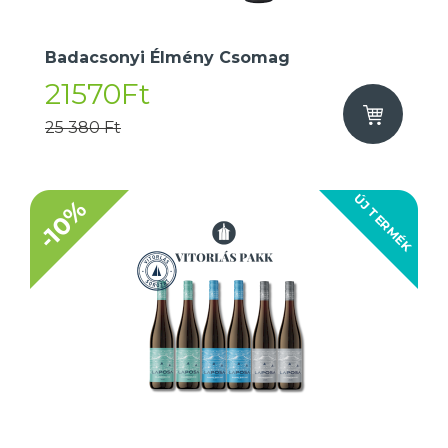
Badacsonyi Élmény Csomag
21570Ft
25 380 Ft
ÚJ TERMÉK
-10%