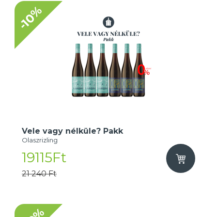
-10%
Vele vagy nélküle? Pakk
Olaszrizling
19115Ft
21 240 Ft