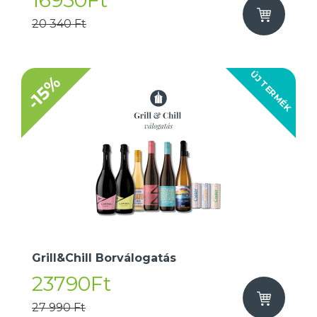
16950Ft
20 340 Ft
ÚJ TERMÉK
-15%
Grill&Chill Borválogatás
23790Ft
27 990 Ft