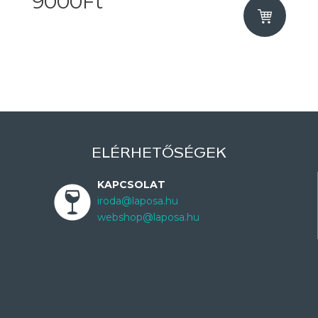
9000Ft
ELÉRHETŐSÉGEK
KAPCSOLAT
iroda@laposa.hu
webshop@laposa.hu