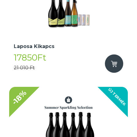
Laposa Kikapcs
17850Ft
21 010 Ft
ÚJ TERMÉK
-18%