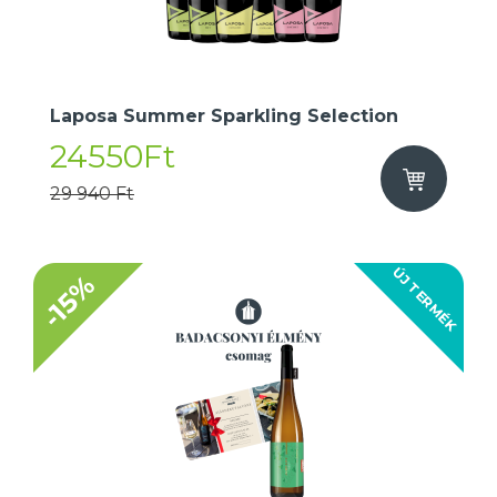
Laposa Summer Sparkling Selection
24550Ft
29 940 Ft
ÚJ TERMÉK
-15%