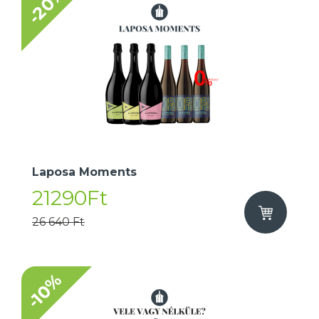
-20%
Laposa Moments
21290Ft
26 640 Ft
-10%