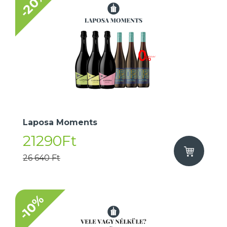
-20%
Laposa Moments
21290Ft
26 640 Ft
-10%