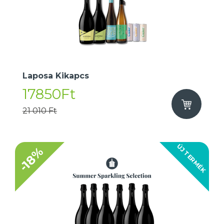
Laposa Kikapcs
17850Ft
21 010 Ft
ÚJ TERMÉK
-18%