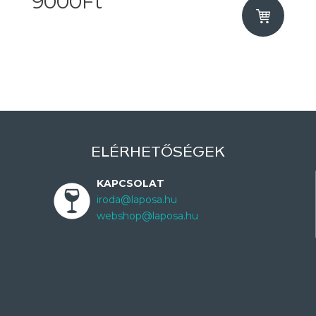
9000Ft
ELÉRHETŐSÉGEK
KAPCSOLAT
iroda@laposa.hu
webshop@laposa.hu