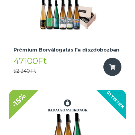
Prémium Borválogatás Fa díszdobozban
47100Ft
52 340 Ft
ÚJ TERMÉK
-15%