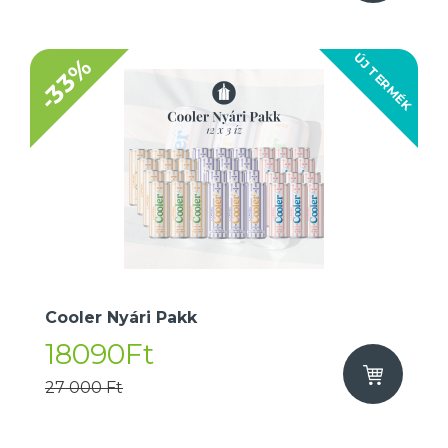
ÚJ TERMÉK
-33%
Cooler Nyári Pakk
18090Ft
27 000 Ft