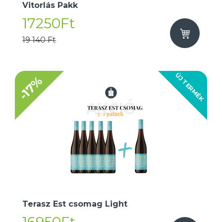
Vitorlás Pakk
17250Ft
19 140 Ft
ÚJ TERMÉK
-17%
Terasz Est csomag Light