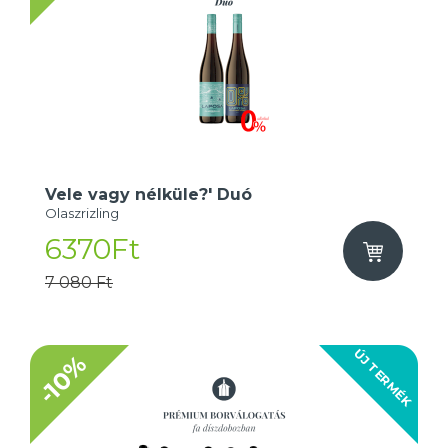
Vele vagy nélküle?' Duó
Olaszrizling
6370Ft
7 080 Ft
ÚJ TERMÉK
-10%