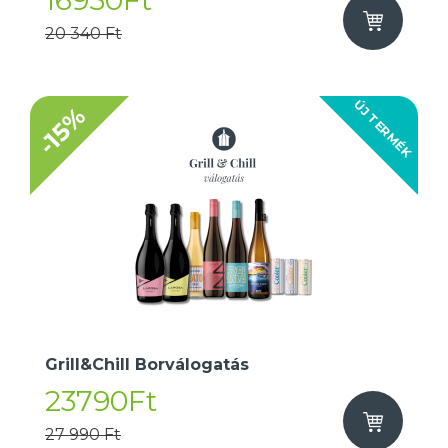
16950Ft
20 340 Ft
ÚJ TERMÉK
-15%
Grill&Chill Borválogatás
23790Ft
27 990 Ft