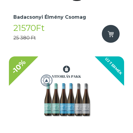
Badacsonyi Élmény Csomag
21570Ft
25 380 Ft
ÚJ TERMÉK
-10%