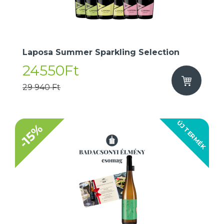
Laposa Summer Sparkling Selection
24550Ft
29 940 Ft
ÚJ TERMÉK
-15%