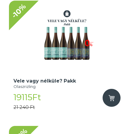
-10%
Vele vagy nélküle? Pakk
Olaszrizling
19115Ft
21 240 Ft