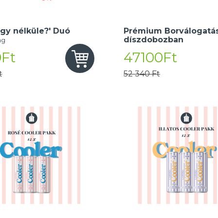
gy nélküle?' Duó
Prémium Borválogatás
díszdobozban
ng
Ft
47100Ft
t
52 340 Ft