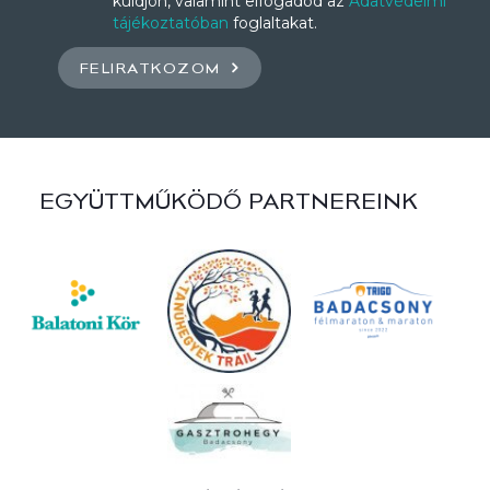
küldjön, valamint elfogadod az
Adatvédelmi
tájékoztatóban
foglaltakat.
FELIRATKOZOM
EGYÜTTMŰKÖDŐ PARTNEREINK