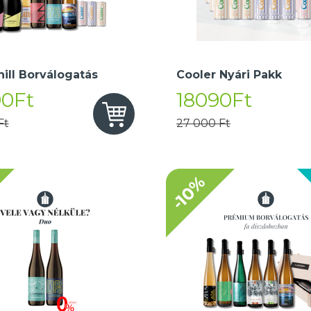
hill Borválogatás
Cooler Nyári Pakk
90Ft
18090Ft
Ft
27 000 Ft
-10%