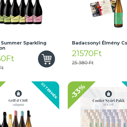
 Summer Sparkling
Badacsonyi Élmény C
ion
21570Ft
50Ft
25 380 Ft
Ft
ÚJ TERMÉK
-33%