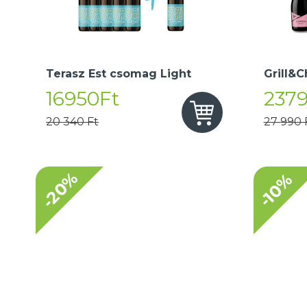
Terasz Est csomag Light
Grill&C
16950Ft
237
20 340 Ft
27 990 
-20%
-10%