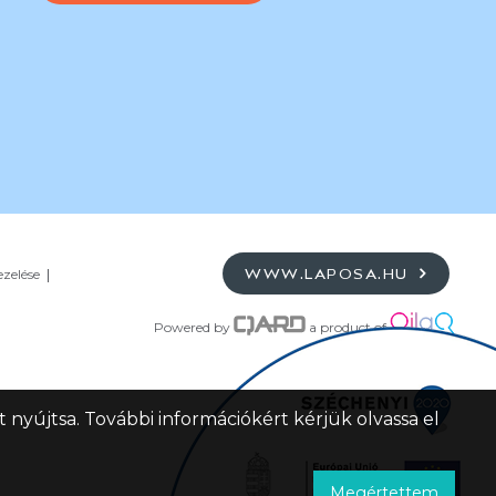
ezelése
WWW.LAPOSA.HU
Powered by
a product of
 nyújtsa. További információkért kérjük olvassa el
Megértettem