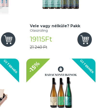
Vele vagy nélküle? Pakk
Olaszrizling
19115Ft
21 240 Ft
ÚJ TERMÉK
ÚJ TERMÉK
-15%