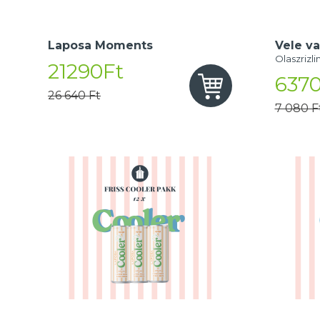
Laposa Moments
Vele va
Olaszrizli
21290Ft
6370
26 640 Ft
7 080 F