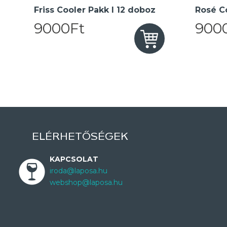
Friss Cooler Pakk I 12 doboz
Rosé Co
9000Ft
900
ELÉRHETŐSÉGEK
KAPCSOLAT
iroda@laposa.hu
webshop@laposa.hu