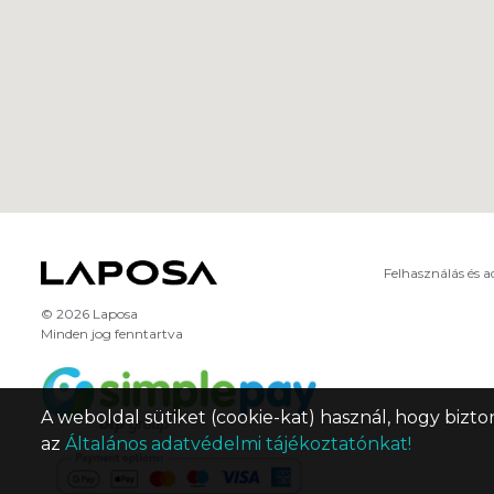
Felhasználás és 
© 2026 Laposa
Minden jog fenntartva
A weboldal sütiket (cookie-kat) használ, hogy bizto
az
Általános adatvédelmi tájékoztatónkat!