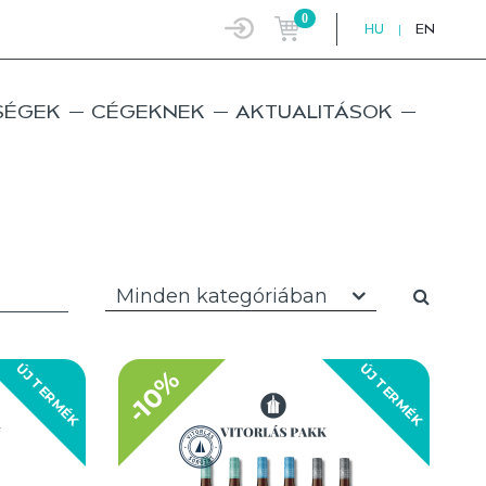
0
HU
|
EN
SÉGEK
CÉGEKNEK
AKTUALITÁSOK
Minden kategóriában
ÚJ TERMÉK
ÚJ TERMÉK
-10%