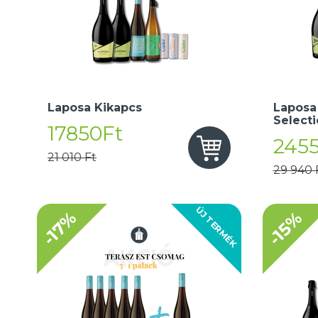
Laposa Kikapcs
Laposa
Select
17850Ft
245
21 010 Ft
29 940 
ÚJ TERMÉK
-17%
-15%