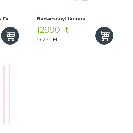
 Fa
Badacsonyi Ikonok
12990Ft
15 270 Ft