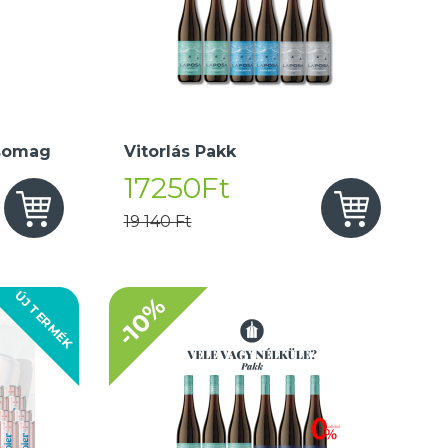
somag
Vitorlás Pakk
17250Ft
19 140 Ft
ÚJ TERMÉK
-10%