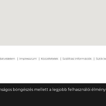
adatvédelem
Impresszum
Közzétételek
Szállítási információk
Sütik k
nságos böngészés mellett a legjobb felhasználói élményt