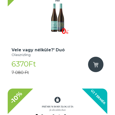
Vele vagy nélküle?' Duó
Olaszrizling
6370Ft
7 080 Ft
ÚJ TERMÉK
-10%