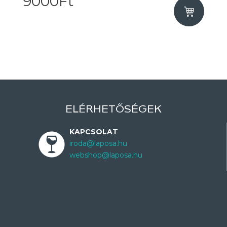
9000Ft
ELÉRHETŐSÉGEK
KAPCSOLAT
iroda@laposa.hu
webshop@laposa.hu