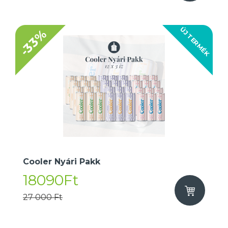
ÚJ TERMÉK
-33%
Cooler Nyári Pakk
18090Ft
27 000 Ft