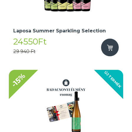
Laposa Summer Sparkling Selection
24550Ft
29 940 Ft
ÚJ TERMÉK
-15%