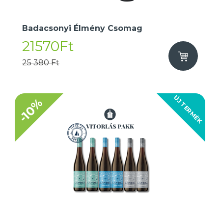
Badacsonyi Élmény Csomag
21570Ft
25 380 Ft
ÚJ TERMÉK
-10%