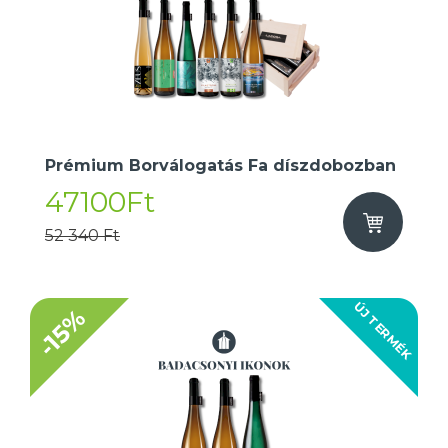
Prémium Borválogatás Fa díszdobozban
47100Ft
52 340 Ft
ÚJ TERMÉK
-15%