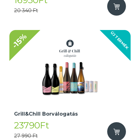
16950Ft
20 340 Ft
ÚJ TERMÉK
-15%
Grill&Chill Borválogatás
23790Ft
27 990 Ft