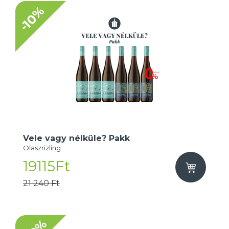
-10%
Vele vagy nélküle? Pakk
Olaszrizling
19115Ft
21 240 Ft