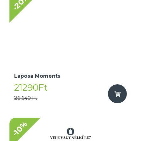
-20%
Laposa Moments
21290Ft
26 640 Ft
-10%