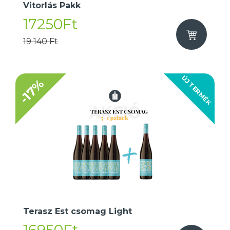
Vitorlás Pakk
17250Ft
19 140 Ft
ÚJ TERMÉK
-17%
Terasz Est csomag Light