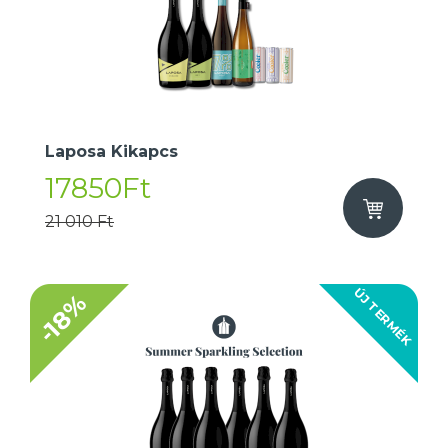
Laposa Kikapcs
17850Ft
21 010 Ft
ÚJ TERMÉK
-18%