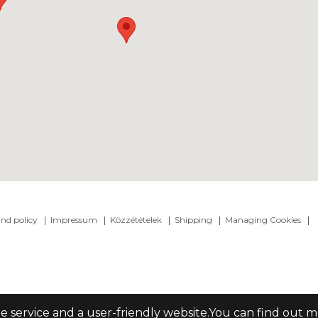
nd policy
Impressum
Közzétételek
Shipping
Managing Cookies
le service and a user-friendly website.You can find out 