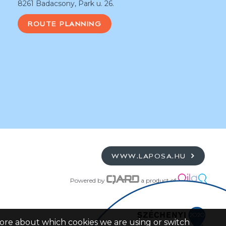
8261 Badacsony, Park u. 26.
ROUTE PLANNING
WWW.LAPOSA.HU
Powered by
a product of
more about which cookies we are using or switch