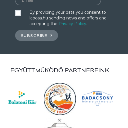
By providing your data you consent to
laposa.hu sending news and offers and
accepting the
Privacy Policy
.
SUBSCRIBE
EGYÜTTMŰKÖDŐ PARTNEREINK