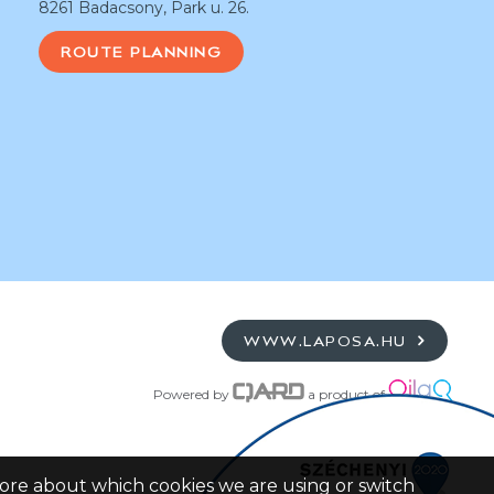
8261 Badacsony, Park u. 26.
ROUTE PLANNING
WWW.LAPOSA.HU
Powered by
a product of
more about which cookies we are using or switch