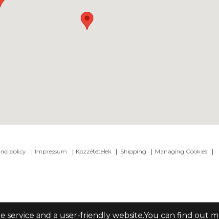
nd policy
Impressum
Közzétételek
Shipping
Managing Cookies
le service and a user-friendly website.You can find out 