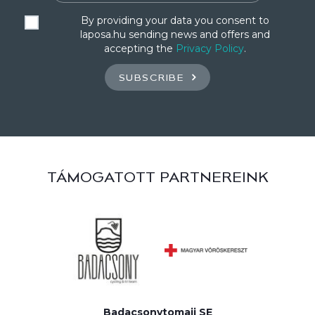
By providing your data you consent to
laposa.hu sending news and offers and
accepting the
Privacy Policy
.
SUBSCRIBE
TÁMOGATOTT PARTNEREINK
Badacsonytomaji SE