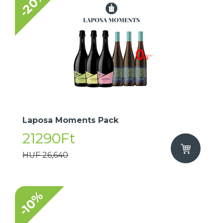
-20%
​Laposa Moments Pack
21290Ft
HUF 26,640
-10%