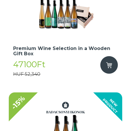
Premium Wine Selection in a Wooden
Gift Box
47100Ft
HUF 52,340
-15%
T
N
E
W
P
R
O
D
U
C