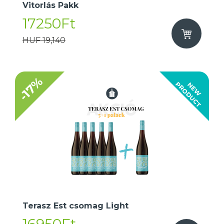
Vitorlás Pakk
17250Ft
HUF 19,140
-17%
T
N
E
W
P
R
O
D
U
C
Terasz Est csomag Light