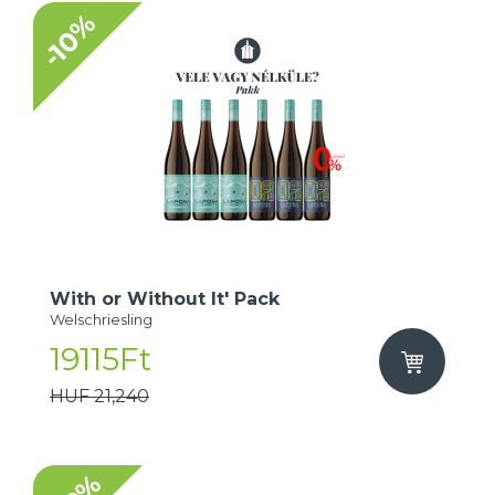
-10%
With or Without It' Pack
Welschriesling
19115Ft
HUF 21,240