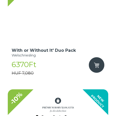
With or Without It' Duo Pack
Welschriesling
6370Ft
HUF 7,080
-10%
T
N
E
W
P
R
O
D
U
C