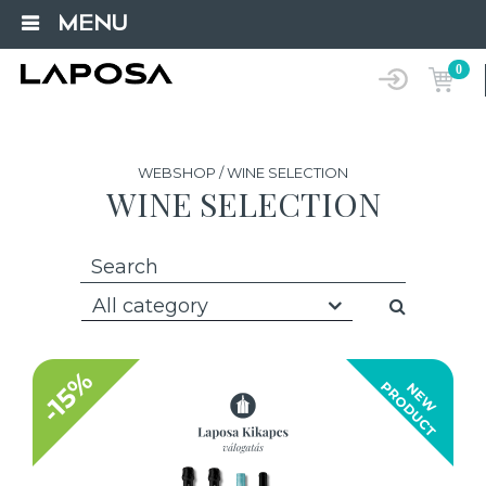
MENU
0
WEBSHOP / WINE SELECTION
WINE SELECTION
All category
-15%
T
N
E
W
P
R
O
D
U
C