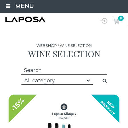
MENU
0
WEBSHOP / WINE SELECTION
WINE SELECTION
All category
-15%
T
N
E
W
P
R
O
D
U
C