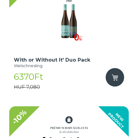
With or Without It' Duo Pack
Welschriesling
6370Ft
HUF 7,080
-10%
T
N
E
W
P
R
O
D
U
C