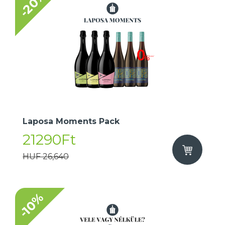
-20%
​Laposa Moments Pack
21290Ft
HUF 26,640
-10%