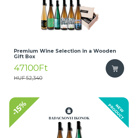
Premium Wine Selection in a Wooden
Gift Box
47100Ft
HUF 52,340
-15%
T
N
E
W
P
R
O
D
U
C