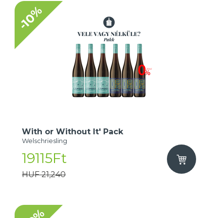
-10%
With or Without It' Pack
Welschriesling
19115Ft
HUF 21,240