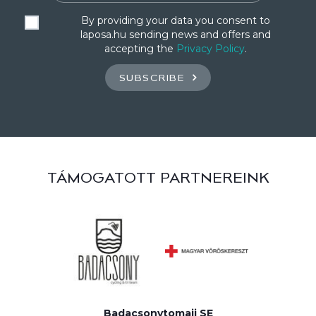
By providing your data you consent to
laposa.hu sending news and offers and
accepting the
Privacy Policy
.
SUBSCRIBE
TÁMOGATOTT PARTNEREINK
Badacsonytomaji SE