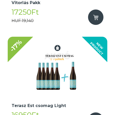
Vitorlás Pakk
17250Ft
HUF 19,140
-17%
T
N
E
W
P
R
O
D
U
C
Terasz Est csomag Light