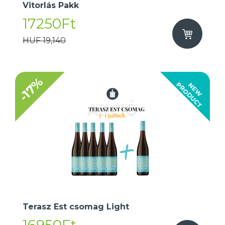
Vitorlás Pakk
17250Ft
HUF 19,140
-17%
T
N
E
W
P
R
O
D
U
C
Terasz Est csomag Light