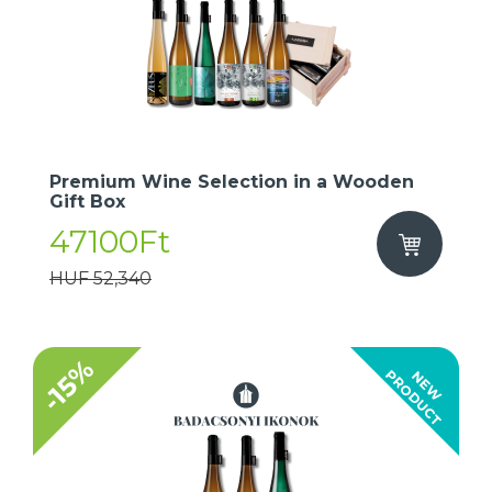
Premium Wine Selection in a Wooden
Gift Box
47100Ft
HUF 52,340
-15%
T
N
E
W
P
R
O
D
U
C