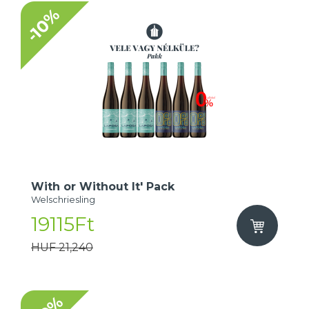
-10%
With or Without It' Pack
Welschriesling
19115Ft
HUF 21,240