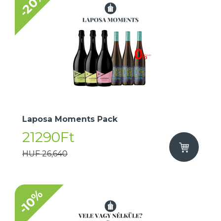
-20%
​Laposa Moments Pack
21290Ft
HUF 26,640
-10%