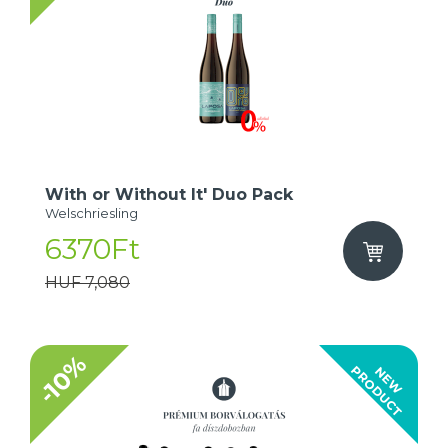
With or Without It' Duo Pack
Welschriesling
6370Ft
HUF 7,080
-10%
T
N
E
W
P
R
O
D
U
C