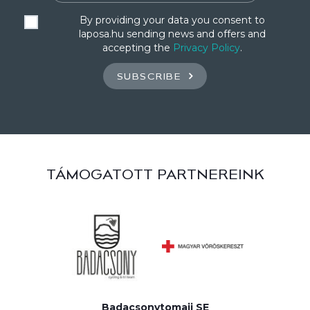
By providing your data you consent to
laposa.hu sending news and offers and
accepting the
Privacy Policy
.
SUBSCRIBE
TÁMOGATOTT PARTNEREINK
Badacsonytomaji SE