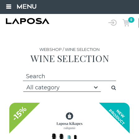
MENU
0
WEBSHOP / WINE SELECTION
WINE SELECTION
All category
-15%
T
N
E
W
P
R
O
D
U
C