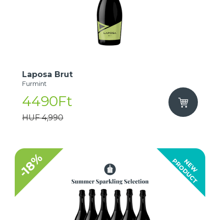
Laposa Brut
Furmint
4490Ft
HUF 4,990
-18%
T
N
E
W
P
R
O
D
U
C