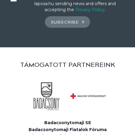
laposa.hu sending news and offers and
accepting the
Privacy Policy
.
SUBSCRIBE
TÁMOGATOTT PARTNEREINK
Badacsonytomaji SE
Badacsonytomaji Fiatalok Fóruma