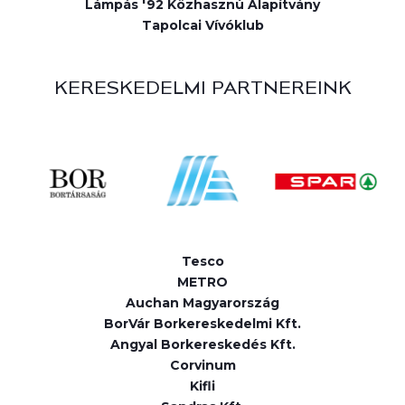
Lámpás '92 Közhasznú Alapítvány
Tapolcai Vívóklub
KERESKEDELMI PARTNEREINK
Tesco
METRO
Auchan Magyarország
BorVár Borkereskedelmi Kft.
Angyal Borkereskedés Kft.
Corvinum
Kifli