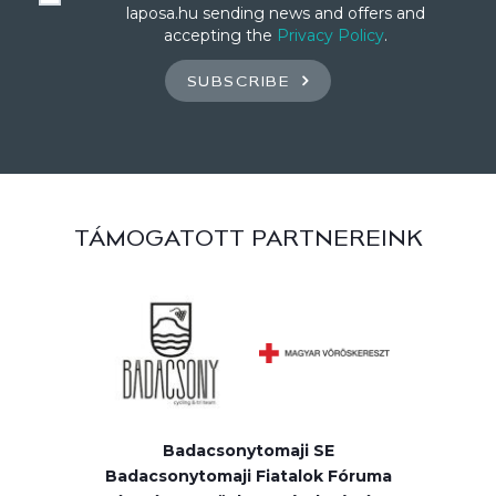
laposa.hu sending news and offers and
accepting the
Privacy Policy
.
SUBSCRIBE
TÁMOGATOTT PARTNEREINK
Badacsonytomaji SE
Badacsonytomaji Fiatalok Fóruma