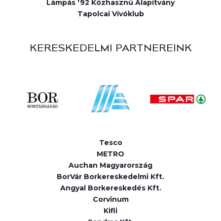
Lámpás '92 Közhasznú Alapítvány
Tapolcai Vívóklub
KERESKEDELMI PARTNEREINK
Tesco
METRO
Auchan Magyarország
BorVár Borkereskedelmi Kft.
Angyal Borkereskedés Kft.
Corvinum
Kifli