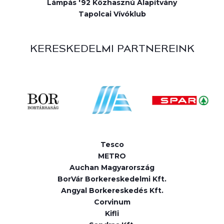
Lámpás '92 Közhasznú Alapítvány
Tapolcai Vívóklub
KERESKEDELMI PARTNEREINK
Tesco
METRO
Auchan Magyarország
BorVár Borkereskedelmi Kft.
Angyal Borkereskedés Kft.
Corvinum
Kifli