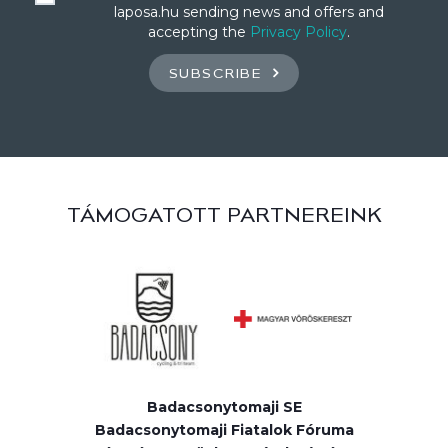
laposa.hu sending news and offers and
accepting the
Privacy Policy
.
SUBSCRIBE
TÁMOGATOTT PARTNEREINK
Badacsonytomaji SE
Badacsonytomaji Fiatalok Fóruma