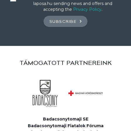
laposa.hu sending news and offers and
accepting the
Privacy Policy
.
SUBSCRIBE
TÁMOGATOTT PARTNEREINK
Badacsonytomaji SE
Badacsonytomaji Fiatalok Fóruma