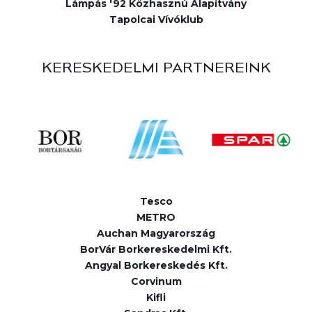
Lámpás '92 Közhasznú Alapítvány
Tapolcai Vívóklub
KERESKEDELMI PARTNEREINK
Tesco
METRO
Auchan Magyarország
BorVár Borkereskedelmi Kft.
Angyal Borkereskedés Kft.
Corvinum
Kifli