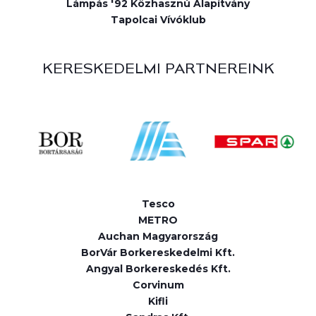
Lámpás '92 Közhasznú Alapítvány
Tapolcai Vívóklub
KERESKEDELMI PARTNEREINK
Tesco
METRO
Auchan Magyarország
BorVár Borkereskedelmi Kft.
Angyal Borkereskedés Kft.
Corvinum
Kifli