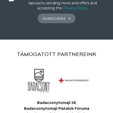
laposa.hu sending news and offers and
accepting the
Privacy Policy
.
SUBSCRIBE
TÁMOGATOTT PARTNEREINK
Badacsonytomaji SE
Badacsonytomaji Fiatalok Fóruma