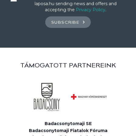
laposa.hu sending news and offers and
accepting the
Privacy Policy
.
SUBSCRIBE
TÁMOGATOTT PARTNEREINK
Badacsonytomaji SE
Badacsonytomaji Fiatalok Fóruma