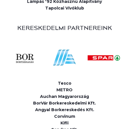
Lámpás '92 Közhasznú Alapítvány
Tapolcai Vívóklub
KERESKEDELMI PARTNEREINK
Tesco
METRO
Auchan Magyarország
BorVár Borkereskedelmi Kft.
Angyal Borkereskedés Kft.
Corvinum
Kifli