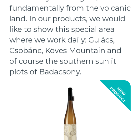
fundamentally from the volcanic
land. In our products, we would
like to show this special area
where we work daily: Gulács,
Csobánc, Köves Mountain and
of course the southern sunlit
plots of Badacsony.
T
N
E
W
P
R
O
D
U
C