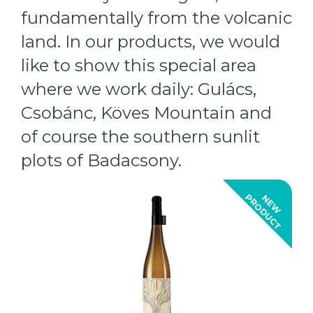
fundamentally from the volcanic
land. In our products, we would
like to show this special area
where we work daily: Gulács,
Csobánc, Köves Mountain and
of course the southern sunlit
plots of Badacsony.
T
N
E
W
P
R
O
D
U
C